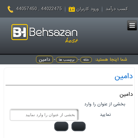
44022475 , 44057450
کسب درآمد
ورود کاربران
شما اینجا هستید:
-
-
دامین
خانه
برچسب ها
دامین
دامین
بخشی از عنوان را وارد
نمایید