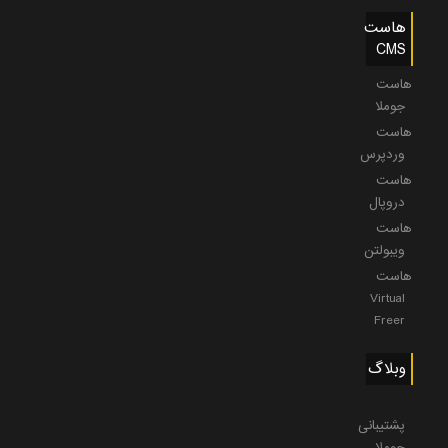
هاست
CMS
هاست
جوملا
هاست
وردپرس
هاست
دروپال
هاست
ویبولتن
هاست
Virtual
Freer
وبلاگ
پشتیبانی
جوملا