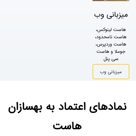
میزبانی وب
هاست لینوکس،
هاست نامحدود،
هاست وردپرس،
جوملا و هاست
سی پنل
میزبانی وب
نمادهای اعتماد به بهسازان
هاست