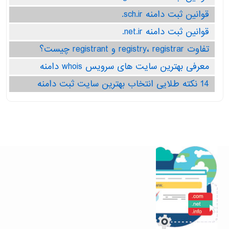
قوانین ثبت دامنه sch.ir.
قوانین ثبت دامنه net.ir.
تفاوت registry، registrar و registrant چیست؟
معرفی بهترین سایت های سرویس whois دامنه
14 نکته طلایی انتخاب بهترین سایت ثبت دامنه