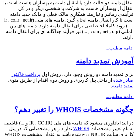
انتقال دامنه دو حالت دارد یا انتقال دامنه به بهسازان هاست است یا
انتقال از بهسازان هاست به شرکت یا شخصی دیگر و در کل
فرآیندی زمانبر و نیازمند همکاری مالک فعلی و مالک جدید دامنه
است تا کار انتقال دامنه انجام گیرد. دامنه های ملی (ir , co.ir , net.ir
, ...) روند کاملا اختصاصی برای انتقال دامنه دارند. دامنه های بین
المللی (com , net , org , ...) نیز فرآیند جداگانه ای برای انتقال دامنه
دارند.
ادامه مطلب...
آموزش تمدید دامنه
برای تمدید دامنه دو روش وجود دارد. روش اول
پرداخت فاکتور
صادر شده
از داخل پنل کاربری و روش دوم اقدام از طریق منوی
تمدید دامنه
.
ادامه مطلب...
چگونه مشخصات WHOIS را تغییر دهم؟
در ابتدا یادآوری میشود که دامنه های ملی (IR , CO.IR و ...) قابلیتی
به نام تغییر مشخصات
WHOIS
ندارند و هر مشخصاتی که در پنل
کاربری سایت NIC.IR درج شده باشد به عنوان مشخصات WHOIS