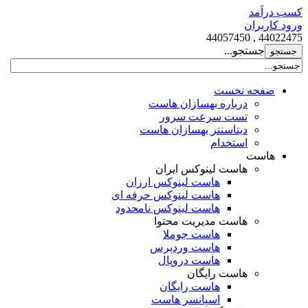
کسب درآمد
ورود کاربران
44022475 , 44057450
جستجو...
صفحه نخست
درباره بهسازان هاست
تست سرعت سرور
دیتاسنتر بهسازان هاست
استخدام
هاست
هاست لینوکس ایران
هاست لینوکس ارزان
هاست لینوکس حرفه ای
هاست لینوکس نامحدود
هاست مدیریت محتوا
هاست جوملا
هاست وردپرس
هاست دروپال
هاست رایگان
هاست رایگان
اسپانسر هاست