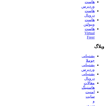
هاست
وردپرس
هاست
دروپال
هاست
ویبولتن
هاست
Virtual
Freer
وبلاگ
پشتیبانی
جوملا
پشتیبانی
وردپرس
پشتیبانی
دروپال
مقالات
هاستینگ
امنیت
سایت
و
سرور