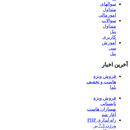
سوالهای
متداول
امورمالی
سوالات
متداول
پنل
کاربری
آموزش
سی
پنل
آخرین اخبار
فروش ویژه
هاست و تخفیف
یلدا
فروش ویژه
تابستانی
بهسازان هاست
آغاز شد
راه اندازی PHP
ورژن 7.3 بر