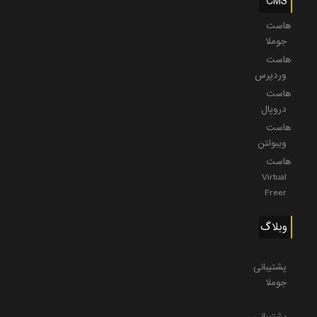
CMS
هاست
جوملا
هاست
وردپرس
هاست
دروپال
هاست
ویبولتن
هاست
Virtual
Freer
وبلاگ
پشتیبانی
جوملا
پشتیبانی