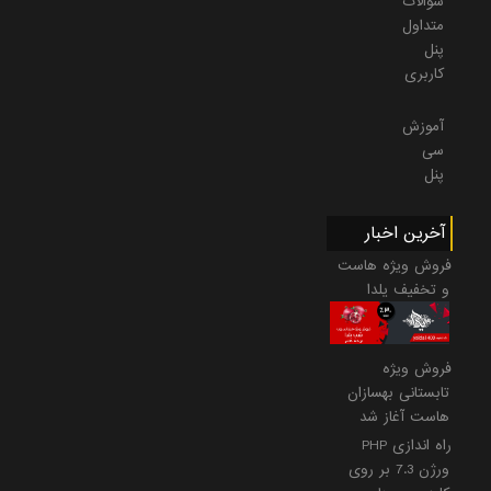
سوالات
متداول
پنل
کاربری
آموزش
سی
پنل
آخرین اخبار
فروش ویژه هاست
و تخفیف یلدا
فروش ویژه
تابستانی بهسازان
هاست آغاز شد
راه اندازی PHP
ورژن 7.3 بر روی