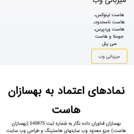
میزبانی وب
هاست لینوکس،
هاست نامحدود،
هاست وردپرس،
جوملا و هاست
سی پنل
میزبانی وب
نمادهای اعتماد به بهسازان
هاست
بهسازان فناوران داده نگار به شماره ثبت 549875 (بهسازان
هاست) جزو معدود وب سایتهای هاستینگ و طراحی وب سایت