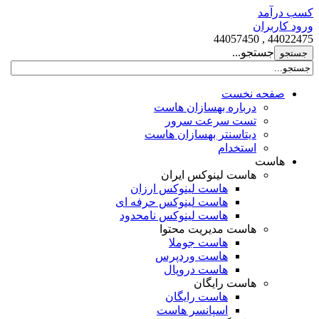
کسب درآمد
ورود کاربران
44022475 , 44057450
جستجو...
صفحه نخست
درباره بهسازان هاست
تست سرعت سرور
دیتاسنتر بهسازان هاست
استخدام
هاست
هاست لینوکس ایران
هاست لینوکس ارزان
هاست لینوکس حرفه ای
هاست لینوکس نامحدود
هاست مدیریت محتوا
هاست جوملا
هاست وردپرس
هاست دروپال
هاست رایگان
هاست رایگان
اسپانسر هاست