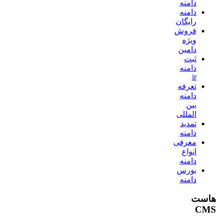
دامنه
دامنه
رایگان
فروش
ویژه
دامین
ثبت
دامنه
ir
تعرفه
دامنه
بین
المللی
تمدید
دامنه
معرفی
انواع
دامنه
بورس
دامنه
هاست
CMS