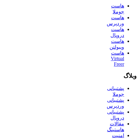
هاست
جوملا
هاست
وردپرس
هاست
دروپال
هاست
ویبولتن
هاست
Virtual
Freer
وبلاگ
پشتیبانی
جوملا
پشتیبانی
وردپرس
پشتیبانی
دروپال
مقالات
هاستینگ
امنیت