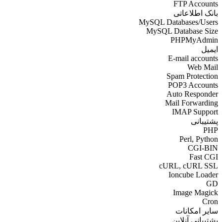
FTP Accounts
بانک اطلاعاتی
MySQL Databases/Users
MySQL Database Size
PHPMyAdmin
ایمیل
E-mail accounts
Web Mail
Spam Protection
POP3 Accounts
Auto Responder
Mail Forwarding
IMAP Support
پشتیبانی
PHP
Perl, Python
CGI-BIN
Fast CGI
cURL, cURL SSL
Ioncube Loader
GD
Image Magick
Cron
سایر امکانات
پشتیبانی آنلاین