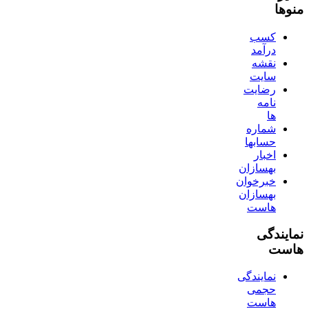
منوها
کسب
درآمد
نقشه
سایت
رضایت
نامه
ها
شماره
حسابها
اخبار
بهسازان
خبرخوان
بهسازان
هاست
نمایندگی
هاست
نمایندگی
حجمی
هاست