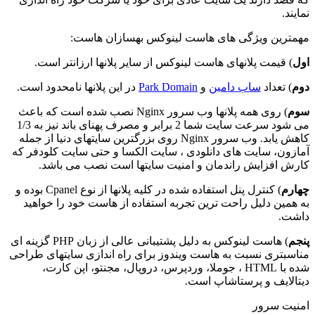
نمایند.
مهمترین ویژگی های هاست لینوکس بهسازان هاست:
اول
) قیمت پلانهای هاست لینوکس از سایر پلانها ارزانتر است.
دوم
) تعداد
ساب دامین
و
Park Domain
در این پلانها نامحدود است.
سوم
) روی همه پلانها وب سرور Nginx نصب شده است که باعث
می شود سرعت سایت شما 2 برابر و مصرف پهنای باند نیز به 1/3
کاهش یابد. وب سرور Nginx روی بزرگترین سایتهای دنیا از جمله
آمازون، سایت های دانلودی ، سایت الکسا و حتی سایت کلودفر که
کارش افزایش راندمان و امنیت سایتها است نصب می باشد.
چهارم
) کنترل پنل استفاده شده در کلیه پلانها از نوع Cpanel بوده و
به همین دلیل راحت ترین تجربه استفاده از هاست خود را خواهید
داشت.
پنجم
) هاست لینوکس به دلیل پشتیبانی عالی از زبان PHP گزینه ای
مناسبتری نسبت به هاست ویندوز برای راه اندازی سایتهای طراحی
شده با HTML ، جوملا، وردپرس، دروپال، مجنتو، اپن کارت،
دیتالایف و پرستاشاپ است.
امنیت سرور