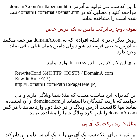
با این کد شما می توانید به آدرس domainA.com/matlabeman.htm
مراجعه کنید و مطلبی که در domainB.com/matlabeman.htm ثبت
شده است را مشاهده نمایید.
نمونه دوم: ریدایرکت دامین به یک آدرس خاص
روش دیگری برای اینکه افرادی که به domainA.com مراجعه میکنند
به آدرس خاصی فرستاده شوند ولی دامین همان قبلی باقی بماند
وجود دارد.
برای این کار کد زیر را در htaccess. وارد نمایید:
RewriteCond %{HTTP_HOST} ^DomainA.com
RewriteRule ^(.*)
http://DomainB.com/PathToPageHere [P]
این کد برای این مناسب هست که مثلا شما وبلاگی دارید و می
خواهید که بازدید کنندگان با استفاده از domaina.com از آن استفاده
نمایند تنها کافیست آدرس وبلاگ را در خط دوم وارد نمایید تا هر کس
domainA.com را تایپ کرد وبلاگ شما را مشاهده نماید.
مثال 3: ریدایرکت یک آی پی
این نمونه برای اینکه شما یک آی پی را به یک آدرس دامین ریدایرکت