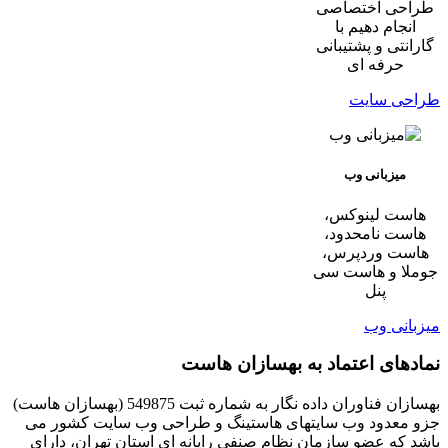
طراحی اختصاصی
انجام دهیم با
گارانتی و پشتیبانی
حرفه ای
طراحی سایت
میزبانی وب
هاست لینوکس،
هاست نامحدود،
هاست وردپرس،
جوملا و هاست سی
پنل
میزبانی وب
نمادهای اعتماد به بهسازان هاست
بهسازان فناوران داده نگار به شماره ثبت 549875 (بهسازان هاست)
جزو معدود وب سایتهای هاستینگ و طراحی وب سایت کشور می
باشد که عضو سازمان نظام صنفی رایانه ای استان تهران، دارای