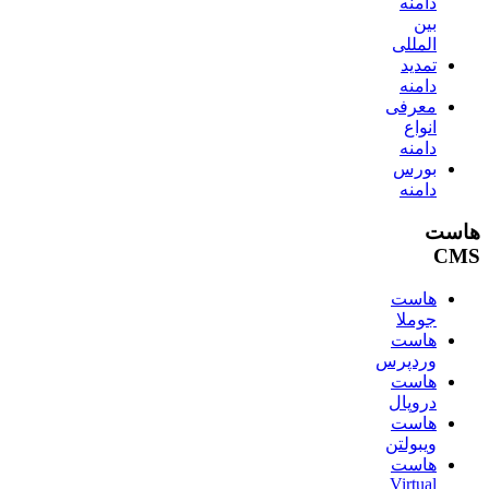
دامنه
بین
المللی
تمدید
دامنه
معرفی
انواع
دامنه
بورس
دامنه
هاست
CMS
هاست
جوملا
هاست
وردپرس
هاست
دروپال
هاست
ویبولتن
هاست
Virtual