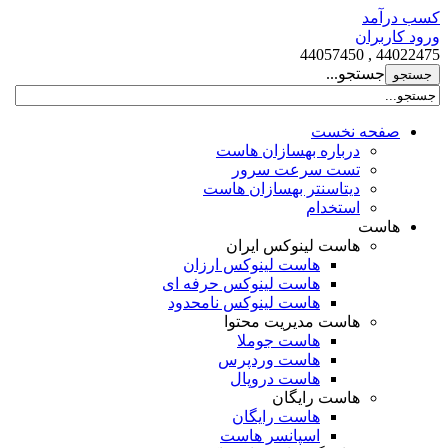
کسب درآمد
ورود کاربران
44022475 , 44057450
جستجو...
صفحه نخست
درباره بهسازان هاست
تست سرعت سرور
دیتاسنتر بهسازان هاست
استخدام
هاست
هاست لینوکس ایران
هاست لینوکس ارزان
هاست لینوکس حرفه ای
هاست لینوکس نامحدود
هاست مدیریت محتوا
هاست جوملا
هاست وردپرس
هاست دروپال
هاست رایگان
هاست رایگان
اسپانسر هاست