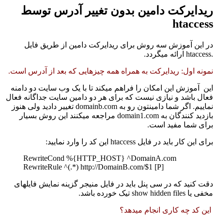
ریدایرکت دامین بدون تغییر آدرس توسط
htaccess
در این آموزش سه روش برای ریدایرکت دامین از طریق فایل
.htaccess ارائه میگردد.
نمونه اول: ریدایرکت به همراه همه چیزهایی که بعد از آدرس است.
این آموزش این امکان را فراهم میکند تا با یک وب سایت دو دامنه
فعال باشد و نیازی نیست که برای هر دو دامین سایت جداگانه فعال
نماییم. اگر شما دامینتون رو به domainb.com تغییر دادید ولی هنوز
بازدید کنندگان به domain1.com مراجعه میکنند این روش بسیار
برای شما مفید است.
برای این کار باید در فایل htaccess این کد را وارد نمایید:
RewriteCond %{HTTP_HOST} ^DomainA.com
RewriteRule ^(.*) http://DomainB.com/$1 [P]
دقت کنید که در سی پنل باید در فایل منیجر گزینه نمایش فایلهای
مخفی یا show hidden files تیک خورده باشد.
این کد چه کاری انجام میدهد؟