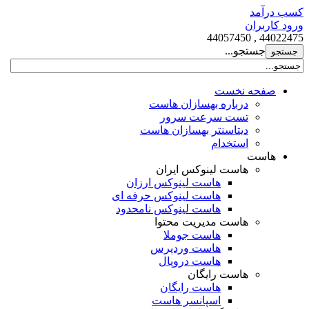
کسب درآمد
ورود کاربران
44022475 , 44057450
جستجو...
صفحه نخست
درباره بهسازان هاست
تست سرعت سرور
دیتاسنتر بهسازان هاست
استخدام
هاست
هاست لینوکس ایران
هاست لینوکس ارزان
هاست لینوکس حرفه ای
هاست لینوکس نامحدود
هاست مدیریت محتوا
هاست جوملا
هاست وردپرس
هاست دروپال
هاست رایگان
هاست رایگان
اسپانسر هاست