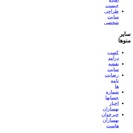
چیست
طراحی
سایت
شخصی
سایر
منوها
کسب
درآمد
نقشه
سایت
رضایت
نامه
ها
شماره
حسابها
اخبار
بهسازان
خبرخوان
بهسازان
هاست