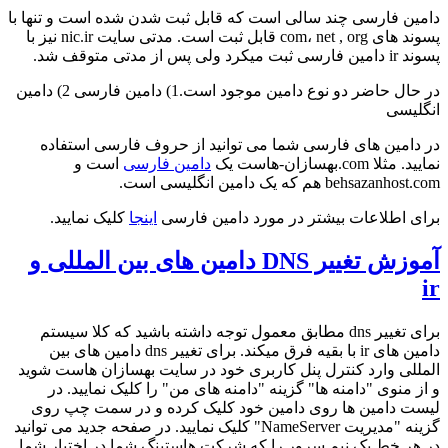
دامین فارسی چند سالی است که قابل ثبت شدن شده است و تنها با
پسوند های com، net , org قابل ثبت است. مدتی سایت nic.ir نیز با
پسوند ir دامین فارسی ثبت میکرد ولی پس از مدتی متوقف شد.
در حال حاضر دو نوع دامین موجود است.1) دامین فارسی 2) دامین
انگلیسی
در دامین های فارسی شما می توانید از حروف فارسی استفاده
نمایید. مثلا com.بهسازان-هاست یک
دامین فارسی
است و
behsazanhost.com هم که یک دامین انگلیسی است.
برای اطلاعات بیشتر در مورد دامین فارسی
اینجا
کلیک نمایید.
آموزش تغییر DNS دامین های بین المللی و
ir
برای تغییر dns مطابق معمول توجه داشته باشید که کلا سیستم
دامین های ir با بقیه فرق میکند. برای تغییر dns دامین های بین
المللی وارد کنترل پنل کاربری خود در سایت بهسازان هاست شوید
و از منوی "دامنه ها" گزینه "دامنه های من" را کلیک نمایید. در
لیست دامین ها روی دامین خود کلیک کرده و در سمت چپ روی
گزینه "مدیریت NameServer" کلیک نمایید. در صفحه جدید می توانید
در هر خط یک نیم سرور را که شرکت هاستینگ شما در اختیار شما