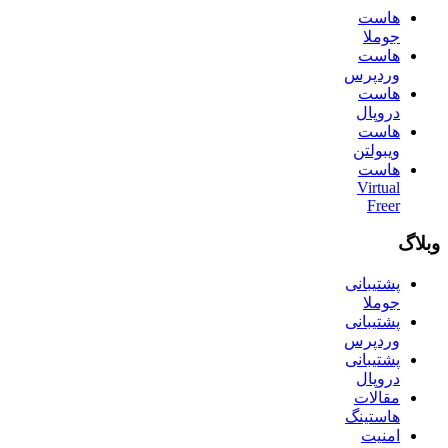
هاست
جوملا
هاست
وردپرس
هاست
دروپال
هاست
ویبولتن
هاست
Virtual
Freer
وبلاگ
پشتیبانی
جوملا
پشتیبانی
وردپرس
پشتیبانی
دروپال
مقالات
هاستینگ
امنیت