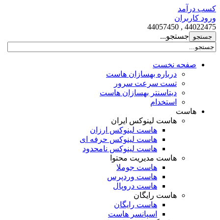
کسب درآمد
ورود کاربران
44022475 , 44057450
جستجو...
صفحه نخست
درباره بهسازان هاست
تست سرعت سرور
دیتاسنتر بهسازان هاست
استخدام
هاست
هاست لینوکس ایران
هاست لینوکس ارزان
هاست لینوکس حرفه ای
هاست لینوکس نامحدود
هاست مدیریت محتوا
هاست جوملا
هاست وردپرس
هاست دروپال
هاست رایگان
هاست رایگان
اسپانسر هاست