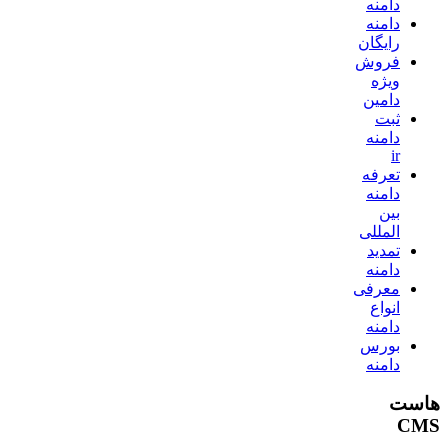
دامنه
دامنه
رایگان
فروش
ویژه
دامین
ثبت
دامنه
ir
تعرفه
دامنه
بین
المللی
تمدید
دامنه
معرفی
انواع
دامنه
بورس
دامنه
هاست
CMS