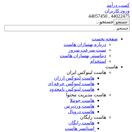
کسب درآمد
ورود کاربران
44022475 , 44057450
جستجو...
صفحه نخست
درباره بهسازان هاست
تست سرعت سرور
دیتاسنتر بهسازان هاست
استخدام
هاست
هاست لینوکس ایران
هاست لینوکس ارزان
هاست لینوکس حرفه ای
هاست لینوکس نامحدود
هاست مدیریت محتوا
هاست جوملا
هاست وردپرس
هاست دروپال
هاست رایگان
هاست رایگان
اسپانسر هاست