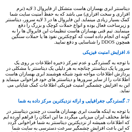
دیتاسنتر ابری بهسازان هاست متشکل از فایروال 3 لایه (نرم
افزاری و سخت افزاری) می باشد که به حفظ امنیت سایت شما
کمک بسیار زیادی مینماید. این فایروال ها در 3 لایه سرور، دیتاسنتر
و زیرساخت فعال بوده و انواع حملات کوچک و بزرگ را دفع
مینمایند. تیم قنی بهسازان هاست تنظیمات این فایروال ها را به
گونه ای انجام داده است که کوچکترین نفوذ ها یا حملات سنگین
همچون DDOS را شناسایی و دفع نمایید.
6. افزایش امنیت فیزیکی
با توجه به گستردگی و عدم تمرکز ذخیره اطلاعات بر روی یک
سرور یا یک دیتاسنتر چنانچه به هر دلیلی یک دیتاسنتر با مشکلی در
پردازش اطلاعات مواجه شود شبکه هوشمند ابری بهسازان هاست
اطلاعات را از سایر سرورها و دیتاسنتر های خود فراخوانی مینماید و
این به افزایش چشمگیر امنیت فیزیکی اطلاعات کمک شایانی می
نماید.
7. گستردگی جغرافیایی و ارائه نزدیکترین مرکز داده به شما
با توجه به اینکه هاست ابری بهسازان هاست در چندین دیتاسنتر در
نقاط مختلف ایران میزبانی میگردد ما این امکان را فراهم آورده ایم
که اطلاعات همیشه از نزدیکترین دیتاسنتر به شما فراخوانی گردد
که این باعث افزایش چشمگیر سرعت دسترسی به سایت شما