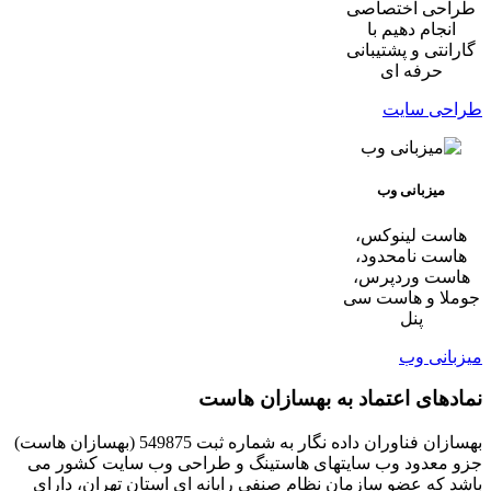
طراحی اختصاصی
انجام دهیم با
گارانتی و پشتیبانی
حرفه ای
طراحی سایت
میزبانی وب
هاست لینوکس،
هاست نامحدود،
هاست وردپرس،
جوملا و هاست سی
پنل
میزبانی وب
نمادهای اعتماد به بهسازان هاست
بهسازان فناوران داده نگار به شماره ثبت 549875 (بهسازان هاست)
جزو معدود وب سایتهای هاستینگ و طراحی وب سایت کشور می
باشد که عضو سازمان نظام صنفی رایانه ای استان تهران، دارای