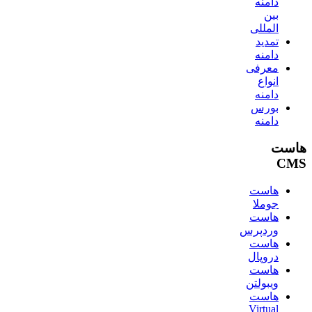
دامنه
بین
المللی
تمدید
دامنه
معرفی
انواع
دامنه
بورس
دامنه
هاست
CMS
هاست
جوملا
هاست
وردپرس
هاست
دروپال
هاست
ویبولتن
هاست
Virtual