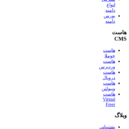
انواع
دامنه
بورس
دامنه
هاست
CMS
هاست
جوملا
هاست
وردپرس
هاست
دروپال
هاست
ویبولتن
هاست
Virtual
Freer
وبلاگ
پشتیبانی