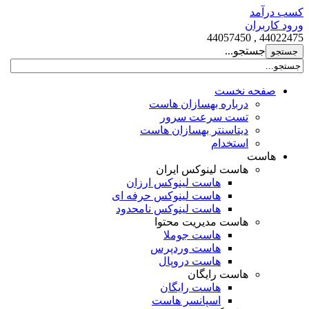
کسب درآمد
ورود کاربران
44022475 , 44057450
جستجو...
صفحه نخست
درباره بهسازان هاست
تست سرعت سرور
دیتاسنتر بهسازان هاست
استخدام
هاست
هاست لینوکس ایران
هاست لینوکس ارزان
هاست لینوکس حرفه ای
هاست لینوکس نامحدود
هاست مدیریت محتوا
هاست جوملا
هاست وردپرس
هاست دروپال
هاست رایگان
هاست رایگان
اسپانسر هاست