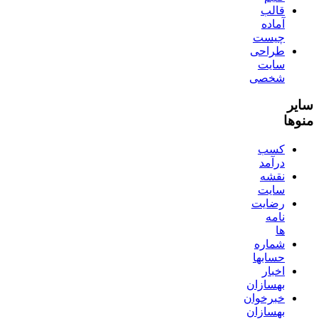
قالب
آماده
چیست
طراحی
سایت
شخصی
سایر
منوها
کسب
درآمد
نقشه
سایت
رضایت
نامه
ها
شماره
حسابها
اخبار
بهسازان
خبرخوان
بهسازان