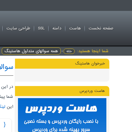
صفحه نخست
هاست
دامنه
SSL
طراحی سايت
شما اینجا هستید:
-
همه سوالهای متداول هاستینگ
خانه
خبرخوان هاستینگ
سوالا
در این 
هاست وردپرس
شما پیش
این
لین
آموزش اس