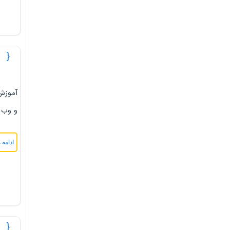
چگونه 
آموزش
و وب میل (Webmail) خود سی پنل و یا از طریق برنامه های مخص
ادامه 
ایمیل فوروارد