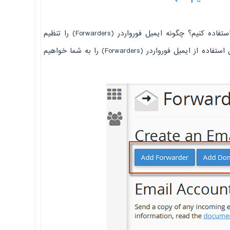
ایمیل فورواردر (Forwarders) چیست؟ چگونه از ایمیل فورواردر (Forwarders) استفاده کنیم؟ چگونه ایمیل فورواردر (Forwarders) را تنظیم
کنیم؟ سوالاتی هستند که در این مقاله به آنها پاسخ خواهیم داد و آموزش کامل استفاده از ایمیل فورواردر (Forwarders) را به شما خواهیم