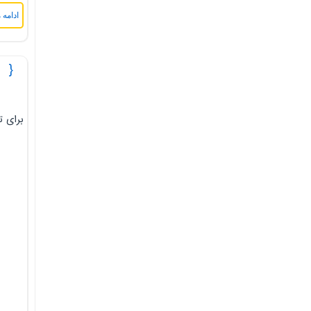
ادامه 
آموزش قدم به ق
برای تغییر پورت 25 به پورت 26 در utlook