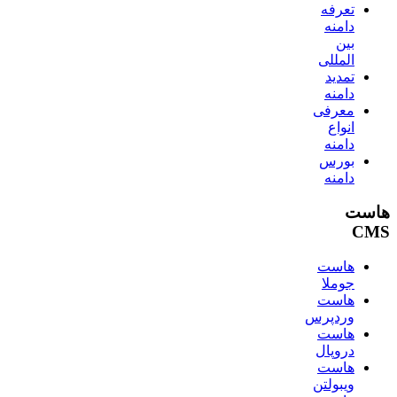
تعرفه
دامنه
بین
المللی
تمدید
دامنه
معرفی
انواع
دامنه
بورس
دامنه
هاست
CMS
هاست
جوملا
هاست
وردپرس
هاست
دروپال
هاست
ویبولتن