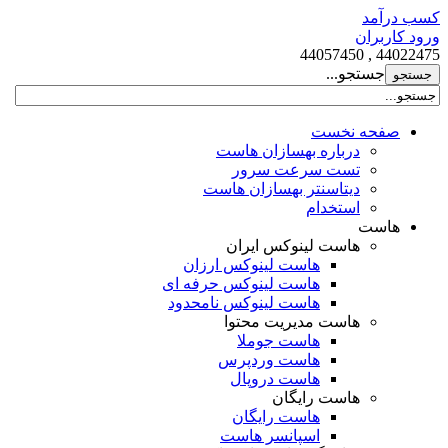
کسب درآمد
ورود کاربران
44022475 , 44057450
جستجو...
صفحه نخست
درباره بهسازان هاست
تست سرعت سرور
دیتاسنتر بهسازان هاست
استخدام
هاست
هاست لینوکس ایران
هاست لینوکس ارزان
هاست لینوکس حرفه ای
هاست لینوکس نامحدود
هاست مدیریت محتوا
هاست جوملا
هاست وردپرس
هاست دروپال
هاست رایگان
هاست رایگان
اسپانسر هاست