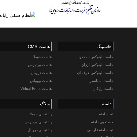
هاستینگ
هاست CMS
هاست لینوکس نامحدود
هاست جوملا
هاست لینوکس ارزان
هاست وردپرس
هاست لینوکس حرفه ای
هاست دروپال
هاست اسپانسر
هاست ویبولتن
هاست رایگان
هاست Virtual Freer
دامنه
وبلاگ
ثبت دامنه
پشتیبانی جوملا
جستجوی دامنه
پشتیبانی وردپرس
ثبت دامنه فارسی
پشتیبانی دروپال