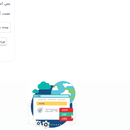
پس انت
تست کن
نوشته 
ورد