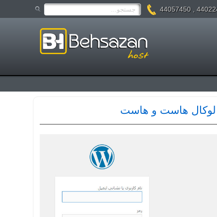
44022475 , 4
 لوکال هاست و هاست