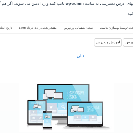
های ادرس دسترسی به سایت
wp-admin
تایپ کنید وارد ادمین می شوید. اگر هم گ
ید.
شده توسط
بهسازان هاست
دسته:
پشتیبانی وردپرس
منتشر شده در 11 خرداد 1398
تاریخ ایجاد در 11 خر
پرس
آموزش وردپرس
قبلی