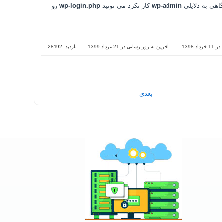
اهی به دلایلی
wp-admin
کار نکرد می تونید
wp-login.php
رو
داد 1398
آخرین به روز رسانی در 21 مرداد 1399
بازدید: 28192
بعدی