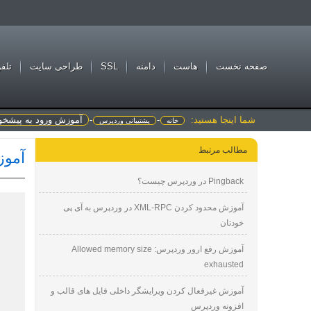
صفحه نخست
هاست
دامنه
SSL
طراحی سايت
تلف
شما اینجا هستید:
-
-
آموزش ورود به پیشخو
خانه
پشتیبانی وردپرس
مطالب مرتبط
آموز
Pingback در وردپرس چیست؟
آموزش محدود کردن XML-RPC در وردپرس به آی پی
خودتان
آموزش رفع ارور وردپرس: Allowed memory size
exhausted
آموزش غیرفعال کردن ویرایشگر داخلی فایل های قالب و
افزونه وردپرس