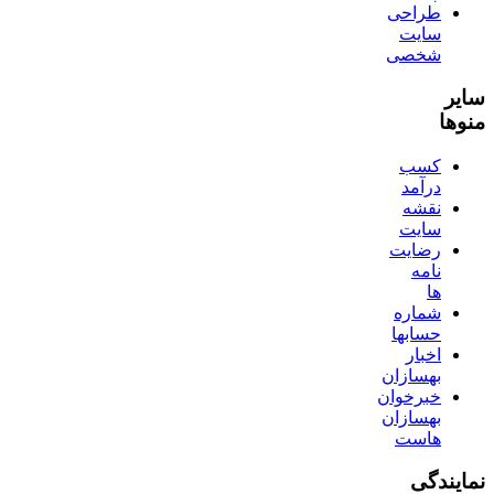
طراحی
سایت
شخصی
سایر
منوها
کسب
درآمد
نقشه
سایت
رضایت
نامه
ها
شماره
حسابها
اخبار
بهسازان
خبرخوان
بهسازان
هاست
نمایندگی