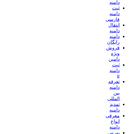
دامنه
ثبت
دامنه
فارسی
انتقال
دامنه
دامنه
رایگان
فروش
ویژه
دامین
ثبت
دامنه
ir
تعرفه
دامنه
بین
المللی
تمدید
دامنه
معرفی
انواع
دامنه
بورس