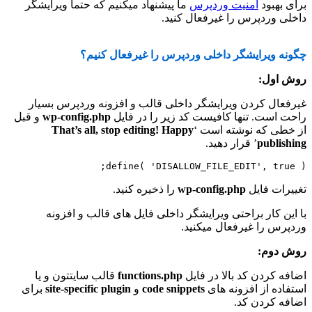
برای بهبود
امنیت وردپرس
ما پیشنهاد میکنیم که حتما ویرایشگر
داخلی وردپرس را غیرفعال کنید.
چگونه ویرایشگر داخلی وردپرس را غیرفعال کنیم؟
روش اول:
غیرفعال کردن ویرایشگر داخلی قالب و افزونه وردپرس بسیار
راحت است. تنها کافیست کد زیر را در فایل
wp-config.php
و قبل
از خطی که نوشته است ‘
That’s all, stop editing! Happy
publishing
’ قرار دهید.
define( 'DISALLOW_FILE_EDIT', true );
تغییرات فایل
wp-config.php
را ذخیره کنید.
با این کار براحتی ویرایشگر داخلی فایل های قالب و افزونه
وردپرس را غیرفعال میکنید.
روش دوم:
اضافه کردن کد بالا در فایل
functions.php
قالب سایتتون و یا
استفاده از افزونه های
code snippets
و
site-specific plugin
برای
اضافه کردن کد.