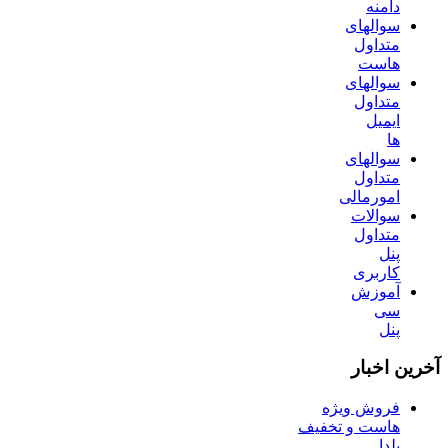
دامنه
سوالهای
متداول
هاست
سوالهای
متداول
ایمیل
ها
سوالهای
متداول
امورمالی
سوالات
متداول
پنل
کاربری
آموزش
سی
پنل
آخرین اخبار
فروش ویژه
هاست و تخفیف
یلدا