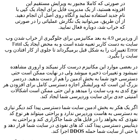
در صورتی که کاملا مجبور به ویرایش مستقیم این
افزونه هستید، از یک مدیریت فایل برای ایجاد یک کپی با
نام جدید استفاده نمایید و آنگاه روی اصل آن انجام دهید.
از آن طریق، می‌توانید یک نگارش عملیاتی را در صورتی
که خراب شد، دوباره فعال نمایید.
از وردپرس 4.9 به بعد مکانیزمی برای جلوگیری از خراب شدن وب
سایت به دست کاربر تعبیه شده است و به محض ایجاد یک Fatal
Error تغییرات را به شکل قبل برمیگرداند تا جلوی از کار افتادن وب
سایت را بگیرد.
در بعضی موارد این مکانیزم درست کار نمیکند و اروری مشاهده
نمیشود و تغییرات ذخیره میوشد ولی در نهایت ممکن است حتی
دسترسی خود شما به بخش ادمین را هم از دست بدهید. دردسر
بزرگ این است که ویرایشگر اجازه دسترسی کامل برای افزودن هر
نوع کدی به وب سایت را میدهد و این حتی ممکن است اشکالات
امنیتی جدی برای سایت وردپرسی شما ایجاد کند.
اگر یک هکر به بخش ادمین سایت شما دسترسی پیدا کند دیگر نیازی
به دسترسی به هاست وردپرس ندارد و براحتی میتواند هر نوع کد
نفوذی که بخواهد را در فایل های شما جاگزاری کند و براحتی به
دیتابیس دسترسی پیدا کند، کد های نفوذی در سایت شما قرار دهد و
یا حتی از سایت شما حمله
DDOS
اجرا کند.