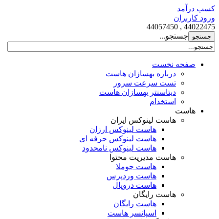
کسب درآمد
ورود کاربران
44022475 , 44057450
جستجو...
صفحه نخست
درباره بهسازان هاست
تست سرعت سرور
دیتاسنتر بهسازان هاست
استخدام
هاست
هاست لینوکس ایران
هاست لینوکس ارزان
هاست لینوکس حرفه ای
هاست لینوکس نامحدود
هاست مدیریت محتوا
هاست جوملا
هاست وردپرس
هاست دروپال
هاست رایگان
هاست رایگان
اسپانسر هاست