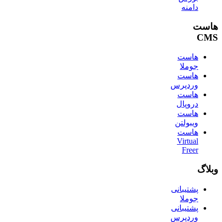
دامنه
هاست
CMS
هاست
جوملا
هاست
وردپرس
هاست
دروپال
هاست
ویبولتن
هاست
Virtual
Freer
وبلاگ
پشتیبانی
جوملا
پشتیبانی
وردپرس