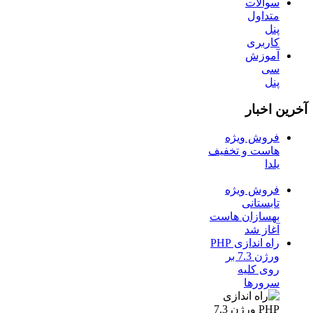
سوالات
متداول
پنل
کاربری
آموزش
سی
پنل
آخرین اخبار
فروش ویژه
هاست و تخفیف
یلدا
فروش ویژه
تابستانی
بهسازان هاست
آغاز شد
راه اندازی PHP
ورژن 7.3 بر
روی کلیه
سرورها