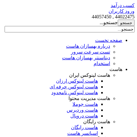
کسب درآمد
ورود کاربران
44022475 , 44057450
جستجو...
صفحه نخست
درباره بهسازان هاست
تست سرعت سرور
دیتاسنتر بهسازان هاست
استخدام
هاست
هاست لینوکس ایران
هاست لینوکس ارزان
هاست لینوکس حرفه ای
هاست لینوکس نامحدود
هاست مدیریت محتوا
هاست جوملا
هاست وردپرس
هاست دروپال
هاست رایگان
هاست رایگان
اسپانسر هاست