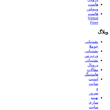
هاست
ویبولتن
هاست
Virtual
Freer
وبلاگ
پشتیبانی
جوملا
پشتیبانی
وردپرس
پشتیبانی
دروپال
مقالات
هاستینگ
امنیت
سایت
و
سرور
بهینه
سازی
سایت