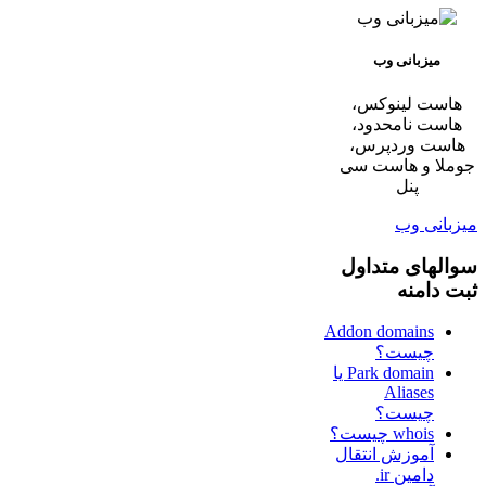
میزبانی وب
هاست لینوکس،
هاست نامحدود،
هاست وردپرس،
جوملا و هاست سی
پنل
میزبانی وب
سوالهای متداول
ثبت دامنه
Addon domains
چیست؟
Park domain یا
Aliases
چیست؟
whois چیست؟
آموزش انتقال
دامین ir.