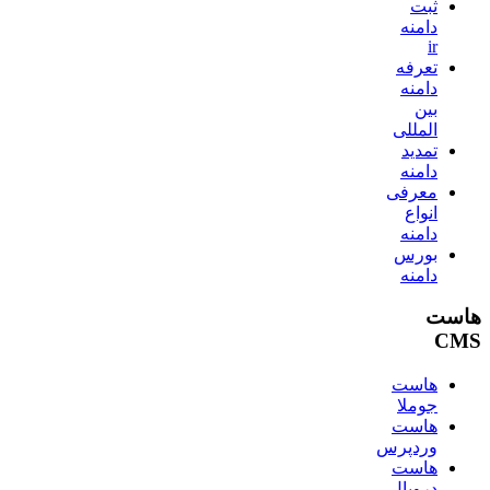
ثبت
دامنه
ir
تعرفه
دامنه
بین
المللی
تمدید
دامنه
معرفی
انواع
دامنه
بورس
دامنه
هاست
CMS
هاست
جوملا
هاست
وردپرس
هاست
دروپال