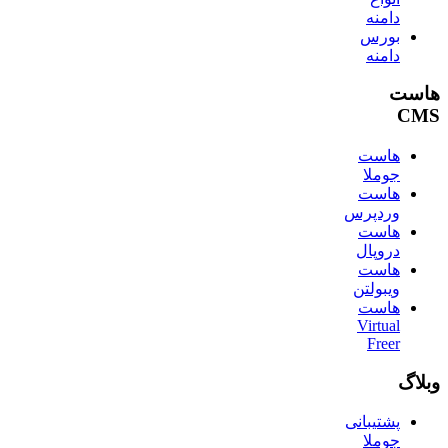
دامنه
بورس
دامنه
هاست
CMS
هاست
جوملا
هاست
وردپرس
هاست
دروپال
هاست
ویبولتن
هاست
Virtual
Freer
وبلاگ
پشتیبانی
جوملا