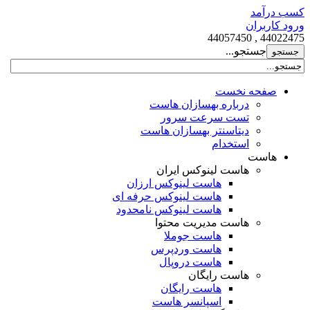
کسب درآمد
ورود کاربران
44022475 , 44057450
جستجو...
صفحه نخست
درباره بهسازان هاست
تست سرعت سرور
دیتاسنتر بهسازان هاست
استخدام
هاست
هاست لینوکس ایران
هاست لینوکس ارزان
هاست لینوکس حرفه ای
هاست لینوکس نامحدود
هاست مدیریت محتوا
هاست جوملا
هاست وردپرس
هاست دروپال
هاست رایگان
هاست رایگان
اسپانسر هاست