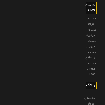
هاست
CMS
هاست
جوملا
هاست
وردپرس
هاست
دروپال
هاست
ویبولتن
هاست
Virtual
Freer
وبلاگ
پشتیبانی
جوملا