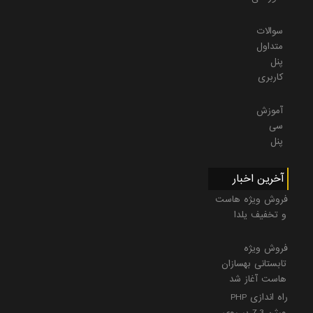
سوالات
متداول
پنل
کاربری
آموزش
سی
پنل
آخرین اخبار
فروش ویژه هاست
و تخفیف یلدا
فروش ویژه
تابستانی بهسازان
هاست آغاز شد
راه اندازی PHP
ورژن 7.3 بر روی