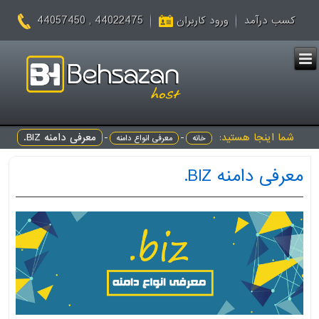
44022475 , 44057450
کسب درآمد
ورود کاربران
شما اینجا هستید:
-
-
معرفی دامنه BIZ.
خانه
معرفی انواع دامنه
معرفی دامنه BIZ.