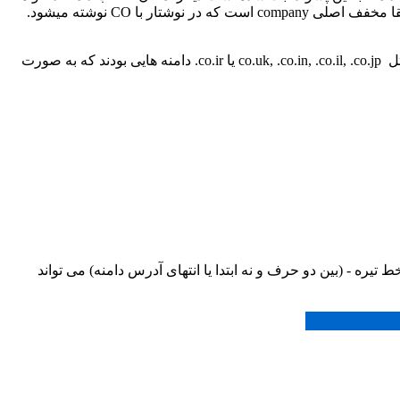
شما عملا غیر ممکن شده است. به همین دلیل پسوند جدید به نام CO. ساهته شد که میتوان گفت حتی از com. هم بهتر و کوتاه تر است و دقیقا مخفف اصلی company است که در نوشتار با CO نوشته میشود.
از قدیم در دامنه های ملی کشورهای مختلف به صورت دو بخشی CO. استفاده میشده است ولی CO. خالی وجود نداشت. مثلا دامنه هایی مثل co.uk, .co.in, .co.il, .co.jp یا co.ir. دامنه هایی بودند که به صورت
 های CO. می تواند حداقل 3 کاراکتر و حداکثر 63 کاراکتر باشد. دامنه غیر فارسی می تواند فقط شامل حروف a-z , اعداد 0 - 9 و خط تیره - (بین دو حرف و نه ابتدا یا انتهای آدرس دامنه) می تواند