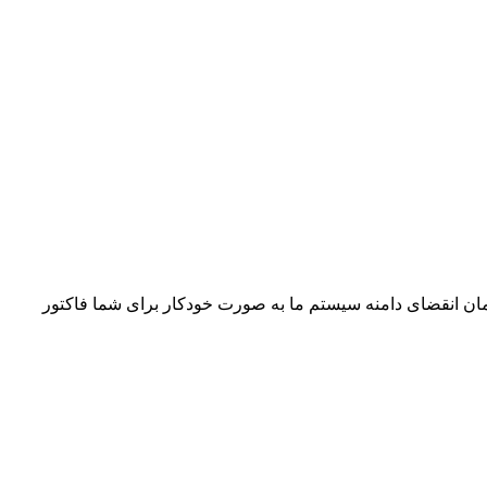
 دامنه خود را تمدید کنید و حتما نباید نزدیک به زمان انقضا این کار را انجام دهید. معمولا 7 روز قبل از زمان انقضای دامنه سیستم ما به صورت خودکار برای شما فاکتور