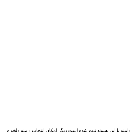
ه است پسوند دامنه CO. است. محبوب ترین پسوند دامنه جهان com. است و چون میلیونها دامنه با این پسوند ثبت شده است دیگر امکان انتخاب دامنه دلخواه