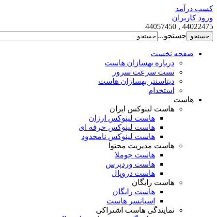
کسب درآمد
ورود کاربران
44022475 , 44057450
جستجو...
صفحه نخست
درباره بهسازان هاست
تست سرعت سرور
دیتاسنتر بهسازان هاست
استخدام
هاست
هاست لینوکس ایران
هاست لینوکس ارزان
هاست لینوکس حرفه ای
هاست لینوکس نامحدود
هاست مدیریت محتوا
هاست جوملا
هاست وردپرس
هاست دروپال
هاست رایگان
هاست رایگان
اسپانسر هاست
نمایندگی هاست اشتراکی