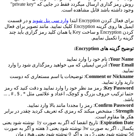
روش رمز گذاری ارسال میگردد فقط در جایی که “private key”
وجود داشته باشد قابل مشاهده است.
برای فعال کردن Encryption ابتدا
وارد سی پنل شوید
و در قسمت
ایمیل ها روی گزینه Encryption کلیک نمایید. مانند تصویر برای فعال
کردن Encryption و ساخت Key یا همان کلید رمز گزاری باید چند
گزینه را تکمیل نماییم.
توضیح گزینه های Encryption:
Your Name:
نام خود را وارد نمایید
Your Email:
آدرس ایمیلی که می خواهید رمزگذاری شود را وارد
نمایید.
Comment or Nickname
: توضیحات یا اسم مستعاری که دوست
دارید وارد نمایید.
Key Password
: رمز مد نظر خود را وارد نمایید و دقت کنید که رمز
حتما ترکیب حروف بزرگ و کوچک، اعداد و علائمی مثل * , $ , # , ...
باشد.
Confirm Password
: رمز را مجددا مانند بالا وارد نمایید.
Strength
: مشخص میکند که رمزی که تعریف کردید چقدر در برابر
هکر ها مقاوم است.
Expiration Date
: تاریخ انقضا که اگر به صورت 1y نوشته شود یعنی
یکسال ، اگر به صورت 3w نوشته شود یعنی 3 هفته و اگر به صورت
5d نوشته شود یعنی 5 روز و اگر 0 نوشته شود یعنی هیچ زمان