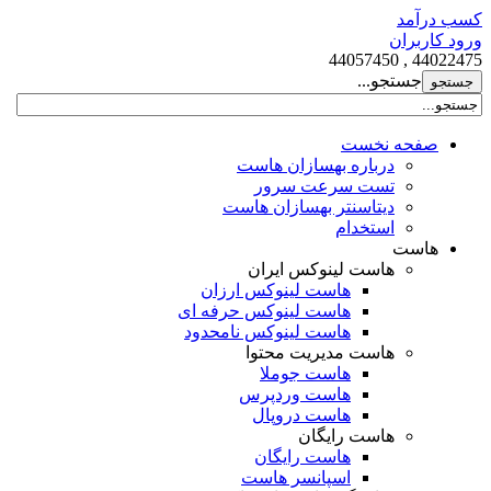
کسب درآمد
ورود کاربران
44022475 , 44057450
جستجو...
صفحه نخست
درباره بهسازان هاست
تست سرعت سرور
دیتاسنتر بهسازان هاست
استخدام
هاست
هاست لینوکس ایران
هاست لینوکس ارزان
هاست لینوکس حرفه ای
هاست لینوکس نامحدود
هاست مدیریت محتوا
هاست جوملا
هاست وردپرس
هاست دروپال
هاست رایگان
هاست رایگان
اسپانسر هاست