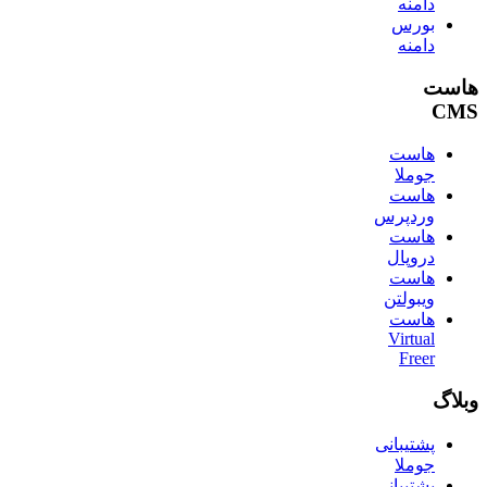
دامنه
بورس
دامنه
هاست
CMS
هاست
جوملا
هاست
وردپرس
هاست
دروپال
هاست
ویبولتن
هاست
Virtual
Freer
وبلاگ
پشتیبانی
جوملا
پشتیبانی