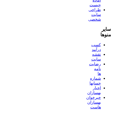
آماده
چیست
طراحی
سایت
شخصی
سایر
منوها
کسب
درآمد
نقشه
سایت
رضایت
نامه
ها
شماره
حسابها
اخبار
بهسازان
خبرخوان
بهسازان
هاست