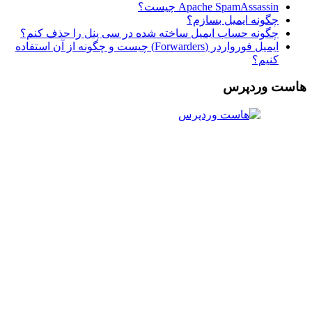
Apache SpamAssassin چیست؟
چگونه ایمیل بسازم؟
چگونه حساب ایمیل ساخته شده در سی پنل را حذف کنم؟
ایمیل فورواردر (Forwarders) چیست و چگونه از آن استفاده
کنیم؟
هاست وردپرس