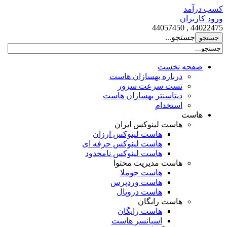
کسب درآمد
ورود کاربران
44022475 , 44057450
جستجو...
صفحه نخست
درباره بهسازان هاست
تست سرعت سرور
دیتاسنتر بهسازان هاست
استخدام
هاست
هاست لینوکس ایران
هاست لینوکس ارزان
هاست لینوکس حرفه ای
هاست لینوکس نامحدود
هاست مدیریت محتوا
هاست جوملا
هاست وردپرس
هاست دروپال
هاست رایگان
هاست رایگان
اسپانسر هاست