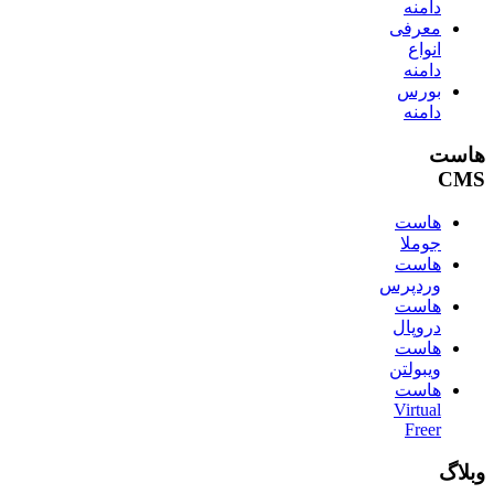
دامنه
معرفی
انواع
دامنه
بورس
دامنه
هاست
CMS
هاست
جوملا
هاست
وردپرس
هاست
دروپال
هاست
ویبولتن
هاست
Virtual
Freer
وبلاگ