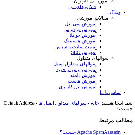
امورمالی کاربران
فاکتورهای من
وبلاگ
مقالات آموزشی
آموزش سی پنل
آموزش وردپرس
آموزش جوملا
آموزش هاستینگ
امنیت سایت و سرور
آموزش SEO
سوالهای متداول
سوالهای متداول ایمیل
آموزش پیش از خرید
آموزش دامنه
آموزش هاست
آموزش پنل کاربری
تماس با ما
شما اینجا هستید:
خانه
-
سوالهای متداول ایمیل ها
-
Default Address
چیست؟
مطالب مرتبط
Apache SpamAssassin چیست؟