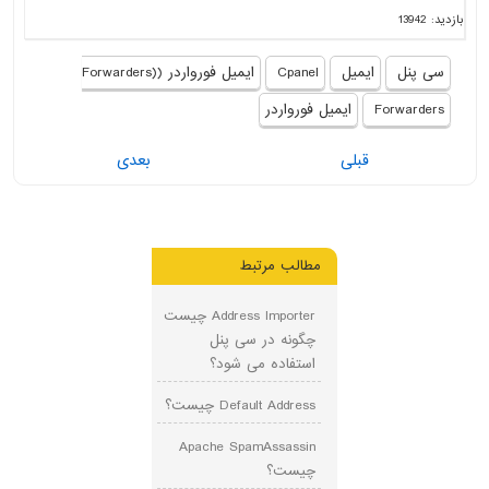
بازدید: 13942
سی پنل
ایمیل
Cpanel
ایمیل فورواردر (Forwarders)
Forwarders
ایمیل فورواردر
قبلی
بعدی
مطالب مرتبط
Address Importer چیست
چگونه در سی پنل
استفاده می شود؟
Default Address چیست؟
Apache SpamAssassin
چیست؟