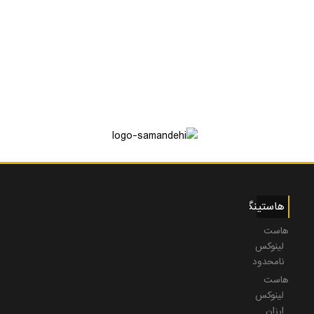
هاستینگ
هاست
لینوکس
نامحدود
هاست
لینوکس
ارزان