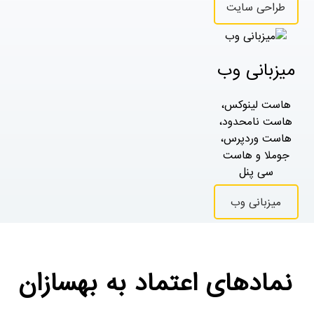
طراحی سایت
میزبانی وب
هاست لینوکس،
هاست نامحدود،
هاست وردپرس،
جوملا و هاست
سی پنل
میزبانی وب
نمادهای اعتماد به بهسازان