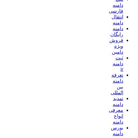
دامنه
فارسی
انتقال
دامنه
دامنه
رایگان
فروش
ویژه
دامین
ثبت
دامنه
ir
تعرفه
دامنه
بین
المللی
تمدید
دامنه
معرفی
انواع
دامنه
بورس
دامنه