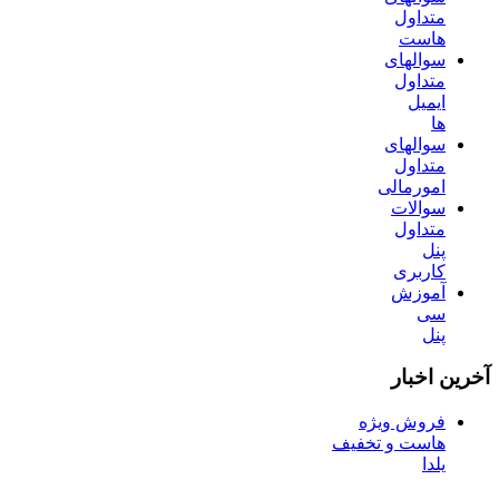
متداول
هاست
سوالهای
متداول
ایمیل
ها
سوالهای
متداول
امورمالی
سوالات
متداول
پنل
کاربری
آموزش
سی
پنل
آخرین اخبار
فروش ویژه
هاست و تخفیف
یلدا