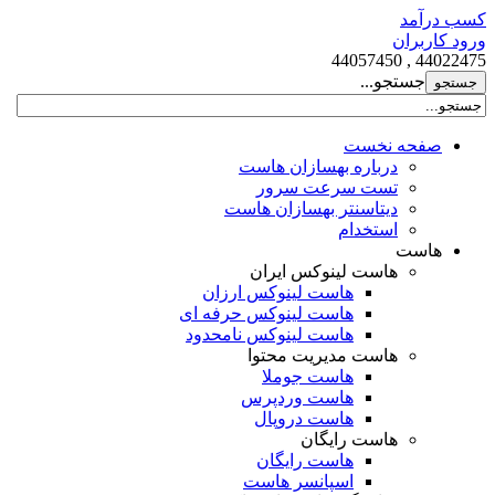
کسب درآمد
ورود کاربران
44022475 , 44057450
جستجو...
صفحه نخست
درباره بهسازان هاست
تست سرعت سرور
دیتاسنتر بهسازان هاست
استخدام
هاست
هاست لینوکس ایران
هاست لینوکس ارزان
هاست لینوکس حرفه ای
هاست لینوکس نامحدود
هاست مدیریت محتوا
هاست جوملا
هاست وردپرس
هاست دروپال
هاست رایگان
هاست رایگان
اسپانسر هاست