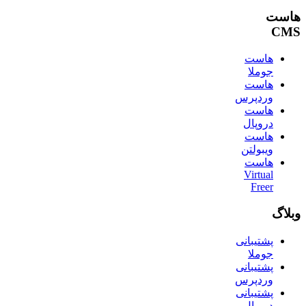
هاست
CMS
هاست
جوملا
هاست
وردپرس
هاست
دروپال
هاست
ویبولتن
هاست
Virtual
Freer
وبلاگ
پشتیبانی
جوملا
پشتیبانی
وردپرس
پشتیبانی
دروپال