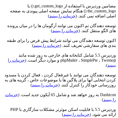
مضامین وردپرس با استفاده از get_custom_logo () یا
the_custom_logo () هنگام نمایش صفحه اصلی پیوندی به صفحه
اصلی اضافه نمی کنند. (
جزییات را ببینید
)
توسعه دهندگان تم اکنون می توانند آرگومان ها را در میان پرونده
های الگو منتقل کنند. (
جزییات را ببینید
)
اکنون توسعه دهندگان می توانند شرایط پیش فرض را برای طبقه
بندی های سفارشی تعریف کنند. (
جزییات را ببینید
)
وردپرس 5.5 شامل کتابخانه های خارجی به روز شده مانند
phpMailer ، SimplePie ، Twemoji و موارد دیگر است. (
جزییات را
ببینید
).
توسعه دهندگان می توانند با غیرفعال کردن ، فعال کردن یا مسدود
کردن انتخابی آنها برای پلاگین ها یا موضوعات خاص ، گزینه های به
روزرسانی خودکار را کنترل کنند. (
جزییات را ببینید
)
Dashicon به روز خواهد شد و شامل 65 آیکون جدید است. (
جزییات
را ببینید
)
وردپرس 5.5 با قابلیت اسکن موثرتر مشکلات سازگاری با PHP
ارائه می شود. (
جزییات را ببینید
)