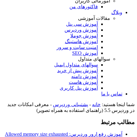
امورمالی کاربران
فاکتورهای من
وبلاگ
مقالات آموزشی
آموزش سی پنل
آموزش وردپرس
آموزش جوملا
آموزش هاستینگ
امنیت سایت و سرور
آموزش SEO
سوالهای متداول
سوالهای متداول ایمیل
آموزش پیش از خرید
آموزش دامنه
آموزش هاست
آموزش پنل کاربری
تماس با ما
شما اینجا هستید:
خانه
-
پشتیبانی وردپرس
-
معرفی امکانات جدید
در وردپرس 5.5 (راهنمای استفاده به همراه تصویر)
مطالب مرتبط
آموزش رفع ارور وردپرس: Allowed memory size exhausted