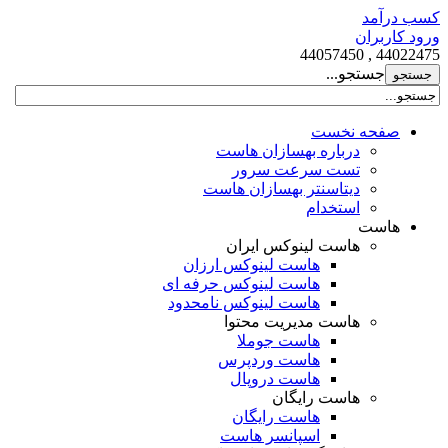
کسب درآمد
ورود کاربران
44022475 , 44057450
جستجو...
صفحه نخست
درباره بهسازان هاست
تست سرعت سرور
دیتاسنتر بهسازان هاست
استخدام
هاست
هاست لینوکس ایران
هاست لینوکس ارزان
هاست لینوکس حرفه ای
هاست لینوکس نامحدود
هاست مدیریت محتوا
هاست جوملا
هاست وردپرس
هاست دروپال
هاست رایگان
هاست رایگان
اسپانسر هاست