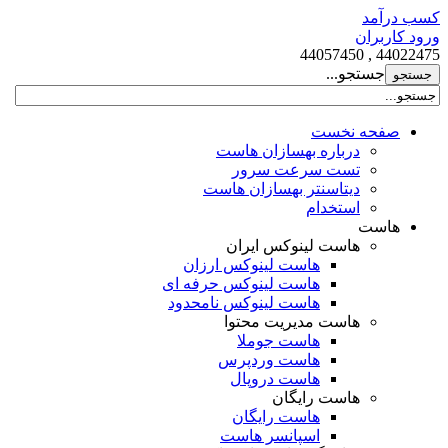
کسب درآمد
ورود کاربران
44022475 , 44057450
جستجو...
صفحه نخست
درباره بهسازان هاست
تست سرعت سرور
دیتاسنتر بهسازان هاست
استخدام
هاست
هاست لینوکس ایران
هاست لینوکس ارزان
هاست لینوکس حرفه ای
هاست لینوکس نامحدود
هاست مدیریت محتوا
هاست جوملا
هاست وردپرس
هاست دروپال
هاست رایگان
هاست رایگان
اسپانسر هاست