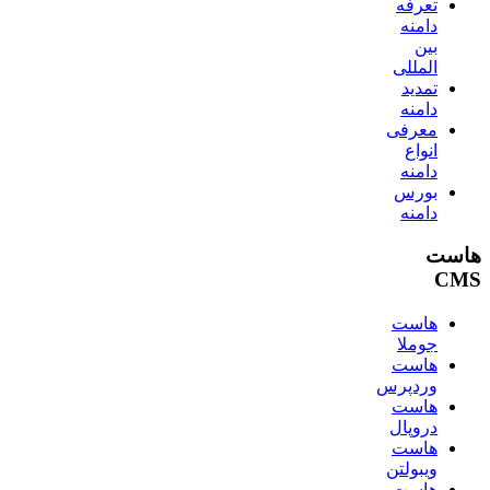
تعرفه
دامنه
بین
المللی
تمدید
دامنه
معرفی
انواع
دامنه
بورس
دامنه
هاست
CMS
هاست
جوملا
هاست
وردپرس
هاست
دروپال
هاست
ویبولتن
هاست