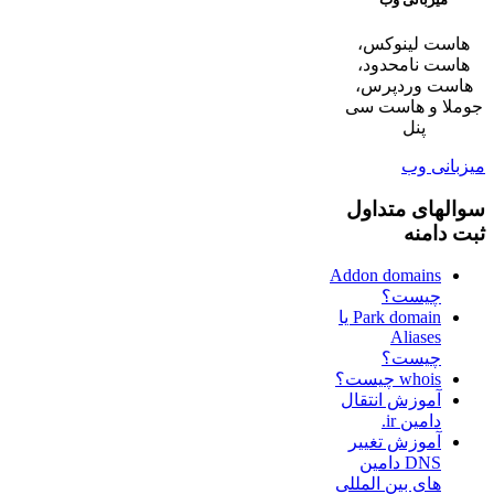
هاست لینوکس،
هاست نامحدود،
هاست وردپرس،
جوملا و هاست سی
پنل
میزبانی وب
سوالهای متداول
ثبت دامنه
Addon domains
چیست؟
Park domain یا
Aliases
چیست؟
whois چیست؟
آموزش انتقال
دامین ir.
آموزش تغییر
DNS دامین
های بین المللی