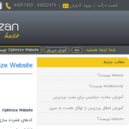
44022475 , 44057450
کسب درآمد
ورود کاربران
شما اینجا هستید:
-
-
Optimize Website چیست؟
خانه
آموزش سی پنل
مطالب مرتبط
ptimize Website
Aliases چیست؟
ModSecurity چیست؟
آموزش ساخت دیتابیس برای نصب وردپرس
آموزش انتقال وردپرس از لوکال هاست به سرور
Optimize Website
یک
Indexes چیست؟
کدهای فشرده سازی