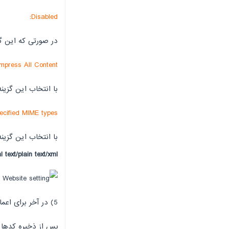
Disabled:
در صورتی که این گ
mpress All Content:
با انتخاب این گزی
cified MIME types:
با انتخاب این گزی
l text/plain text/xml
5) در آخر برای اعمال تنظیمات دکمه
پس از ذخیره کدهایی که در ess