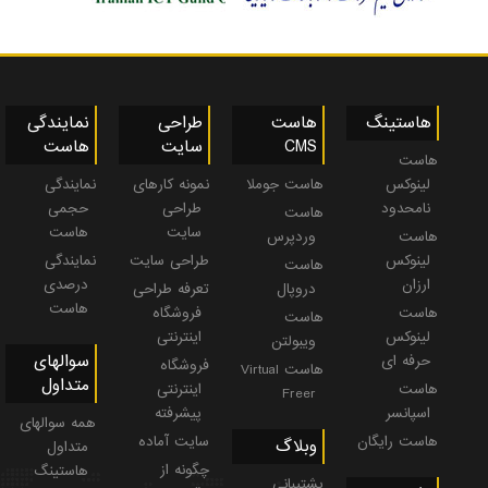
هاستینگ
هاست
طراحی
نمایندگی
CMS
سایت
هاست
هاست
لینوکس
هاست جوملا
نمونه کارهای
نمایندگی
نامحدود
طراحی
حجمی
هاست
سایت
هاست
هاست
وردپرس
لینوکس
طراحی سایت
نمایندگی
هاست
ارزان
درصدی
دروپال
تعرفه طراحی
هاست
هاست
فروشگاه
هاست
لینوکس
اینترنتی
ویبولتن
سوالهای
حرفه ای
فروشگاه
هاست Virtual
متداول
هاست
اینترنتی
Freer
اسپانسر
پیشرفته
همه سوالهای
هاست رایگان
سایت آماده
وبلاگ
متداول
چگونه از
هاستینگ
پشتیبانی