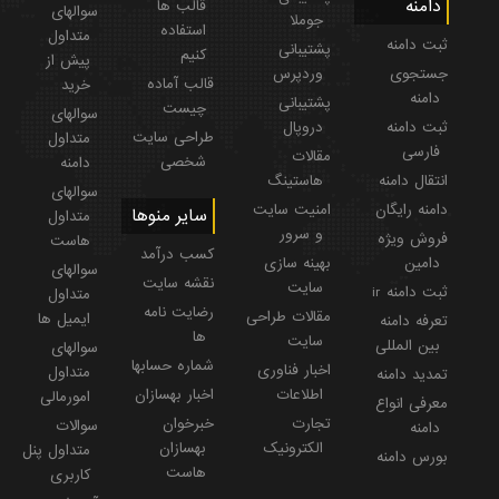
دامنه
قالب ها
سوالهای
جوملا
استفاده
متداول
ثبت دامنه
پشتیبانی
کنیم
پیش از
جستجوی
وردپرس
قالب آماده
خرید
دامنه
پشتیبانی
چیست
سوالهای
ثبت دامنه
دروپال
طراحی سایت
متداول
فارسی
مقالات
شخصی
دامنه
انتقال دامنه
هاستینگ
سوالهای
دامنه رایگان
امنیت سایت
سایر منوها
متداول
و سرور
فروش ویژه
هاست
کسب درآمد
دامین
بهینه سازی
سوالهای
نقشه سایت
سایت
ثبت دامنه ir
متداول
رضایت نامه
مقالات طراحی
ایمیل ها
تعرفه دامنه
ها
سایت
بین المللی
سوالهای
شماره حسابها
اخبار فناوری
متداول
تمدید دامنه
اطلاعات
اخبار بهسازان
امورمالی
معرفی انواع
تجارت
خبرخوان
سوالات
دامنه
الکترونیک
بهسازان
متداول پنل
بورس دامنه
هاست
کاربری