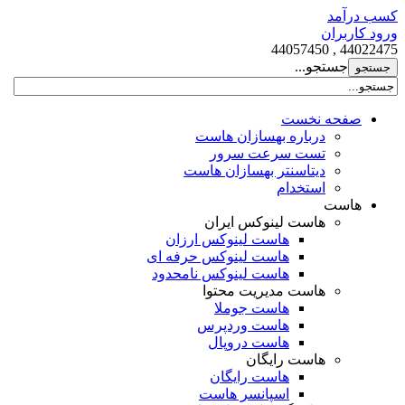
کسب درآمد
ورود کاربران
44022475 , 44057450
جستجو...
صفحه نخست
درباره بهسازان هاست
تست سرعت سرور
دیتاسنتر بهسازان هاست
استخدام
هاست
هاست لینوکس ایران
هاست لینوکس ارزان
هاست لینوکس حرفه ای
هاست لینوکس نامحدود
هاست مدیریت محتوا
هاست جوملا
هاست وردپرس
هاست دروپال
هاست رایگان
هاست رایگان
اسپانسر هاست