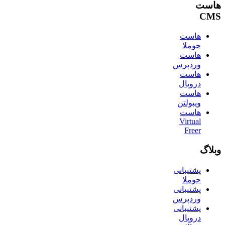
هاست
CMS
هاست
جوملا
هاست
وردپرس
هاست
دروپال
هاست
ویبولتن
هاست
Virtual
Freer
وبلاگ
پشتیبانی
جوملا
پشتیبانی
وردپرس
پشتیبانی
دروپال