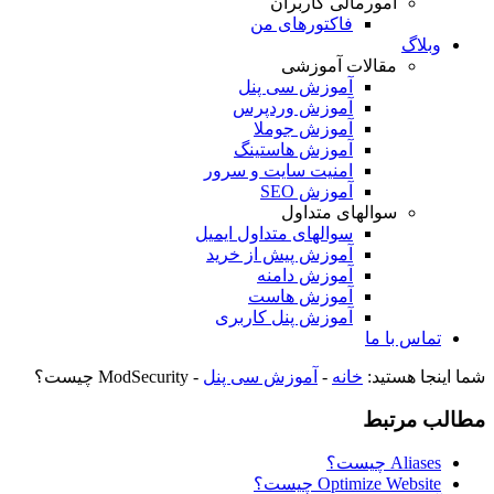
امورمالی کاربران
فاکتورهای من
وبلاگ
مقالات آموزشی
آموزش سی پنل
آموزش وردپرس
آموزش جوملا
آموزش هاستینگ
امنیت سایت و سرور
آموزش SEO
سوالهای متداول
سوالهای متداول ایمیل
آموزش پیش از خرید
آموزش دامنه
آموزش هاست
آموزش پنل کاربری
تماس با ما
شما اینجا هستید:
خانه
-
آموزش سی پنل
-
ModSecurity چیست؟
مطالب مرتبط
Aliases چیست؟
Optimize Website چیست؟