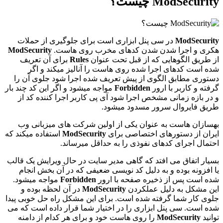
ModSecurity چیست؟
ModSecurity
در سی پنل ابزاری است برای جلوگیری از حملات
هکری و اجرا شدن شدن کدهای مخرب روی هاست.
ModSecurity
از طریق الگوهایی که از قبل تحت عنوان
Rules
برای آن تعریف
شده است کدهای اجرا شده روی هاست را آنالیز میکند و اگر
دستوری مطابق الگوی از پیش تعریف شده اجرا شود جلوی آن را
گرفته و کاربر با ارور
Forbidden
مواجه میشود و اگر این کد چند بار
و در بازه زمانی مشخص اجرا شود آی پی کاربر اجرا کننده کد از
طریق فایروال سرور مسدود میشود.
بهسازان هاست به عنوان یکی از اولین شرکت های میزبانی وب
ایران از دستورهای اختصاصی برای
ModSecurity
استفاده میکند که
احتمال اجرای کدهای نفوذی را به حداقل میرساند.
بسیار اتفاق می افتد که گاهی مدیر سایت در حال ویرایش یک قالب
یا افزونه بوده و به دلیل کد نویسی ضعیفی که در آن بخش انجام
شده است پس از ذخیره صفحه با ارور
Forbidden
مواجه میشود.
این مشکل به دلیل عملکردن
ModSecurity
در آن لحظه بوده و
جلوی کار شما گرفته شده است. برای این مشکل راه حل خوبی پیدا
شده است. سی پنل ابزاری را در اختیار شما قرار داده است که می
توانید
ModSecurity
را روی هاست خود و برای هر کدام از دامنه