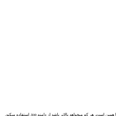
دامنه top. برای کسانی است که میخواهند برترین باشند. top به معنی بالاترین است و مفهوم دامنه هایی هم که با این پسوند ثبت میشوند دقیقا همین است. هر که میخواهد بالاتر باشد از دامنه top. استفاده میکند.