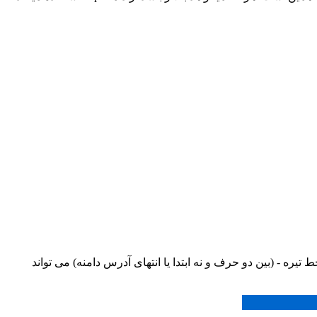
ای top. می تواند حداقل 3 کاراکتر و حداکثر 63 کاراکتر باشد. دامنه غیر فارسی می تواند فقط شامل حروف a-z , اعداد 0 - 9 و خط تیره - (بین دو حرف و نه ابتدا یا انتهای آدرس دامنه) می تواند