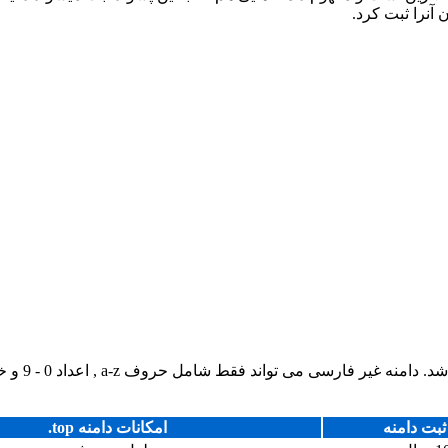
آنرا ثبت کرد.
طول دامنه ه
بت دامنه
امکانات دامنه top.