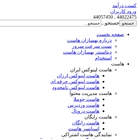
کسب درآمد
ورود کاربران
44022475 , 44057450
جستجو...
صفحه نخست
درباره بهسازان هاست
تست سرعت سرور
دیتاسنتر بهسازان هاست
استخدام
هاست
هاست لینوکس ایران
هاست لینوکس ارزان
هاست لینوکس حرفه ای
هاست لینوکس نامحدود
هاست مدیریت محتوا
هاست جوملا
هاست وردپرس
هاست دروپال
هاست رایگان
هاست رایگان
اسپانسر هاست
نمایندگی هاست اشتراکی