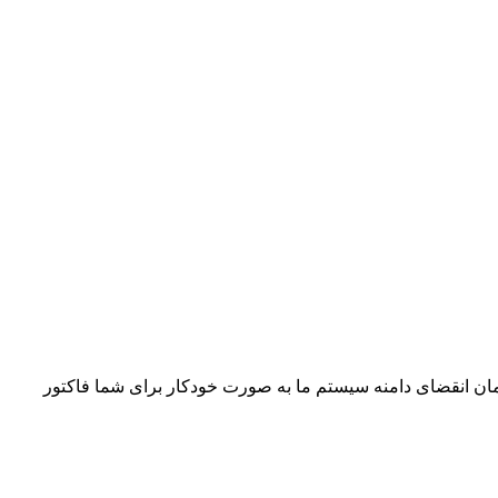
 دامنه خود را تمدید کنید و حتما نباید نزدیک به زمان انقضا این کار را انجام دهید. معمولا 7 روز قبل از زمان انقضای دامنه سیستم ما به صورت خودکار برای شما فاکتور