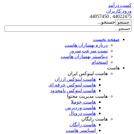
کسب درآمد
ورود کاربران
44022475 , 44057450
جستجو...
صفحه نخست
درباره بهسازان هاست
تست سرعت سرور
دیتاسنتر بهسازان هاست
استخدام
هاست
هاست لینوکس ایران
هاست لینوکس ارزان
هاست لینوکس حرفه ای
هاست لینوکس نامحدود
هاست مدیریت محتوا
هاست جوملا
هاست وردپرس
هاست دروپال
هاست رایگان
هاست رایگان
اسپانسر هاست