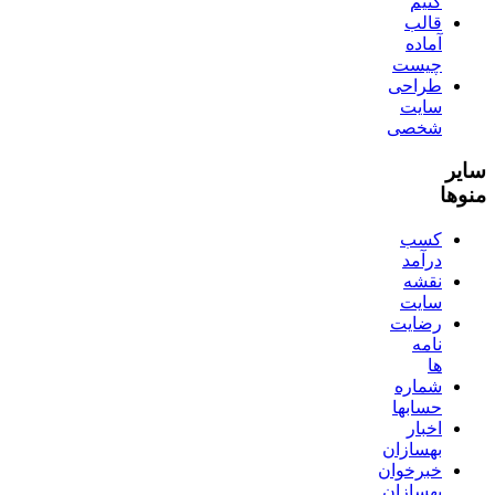
کنیم
قالب
آماده
چیست
طراحی
سایت
شخصی
سایر
منوها
کسب
درآمد
نقشه
سایت
رضایت
نامه
ها
شماره
حسابها
اخبار
بهسازان
خبرخوان
بهسازان