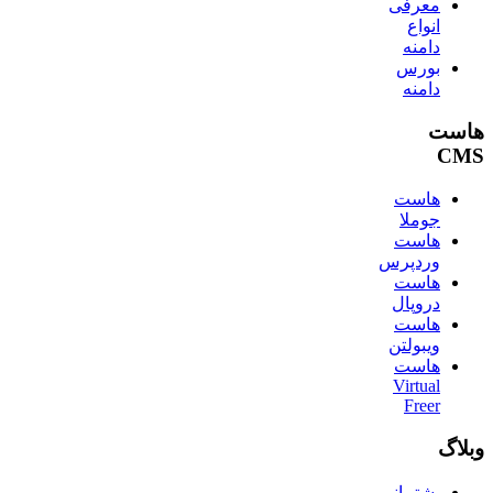
معرفی
انواع
دامنه
بورس
دامنه
هاست
CMS
هاست
جوملا
هاست
وردپرس
هاست
دروپال
هاست
ویبولتن
هاست
Virtual
Freer
وبلاگ
پشتیبانی