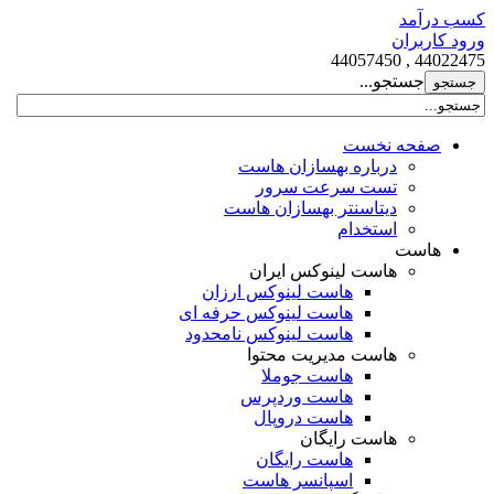
کسب درآمد
ورود کاربران
44022475 , 44057450
جستجو...
صفحه نخست
درباره بهسازان هاست
تست سرعت سرور
دیتاسنتر بهسازان هاست
استخدام
هاست
هاست لینوکس ایران
هاست لینوکس ارزان
هاست لینوکس حرفه ای
هاست لینوکس نامحدود
هاست مدیریت محتوا
هاست جوملا
هاست وردپرس
هاست دروپال
هاست رایگان
هاست رایگان
اسپانسر هاست