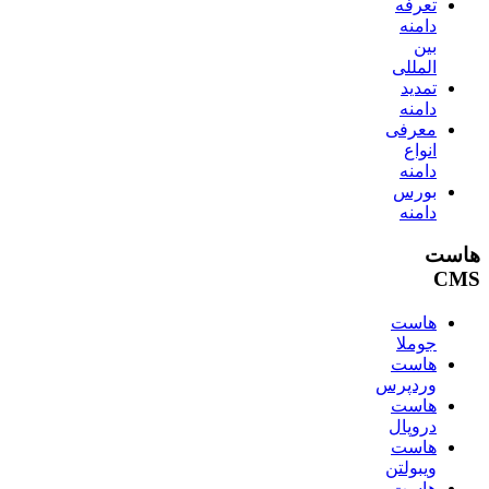
تعرفه
دامنه
بین
المللی
تمدید
دامنه
معرفی
انواع
دامنه
بورس
دامنه
هاست
CMS
هاست
جوملا
هاست
وردپرس
هاست
دروپال
هاست
ویبولتن
هاست