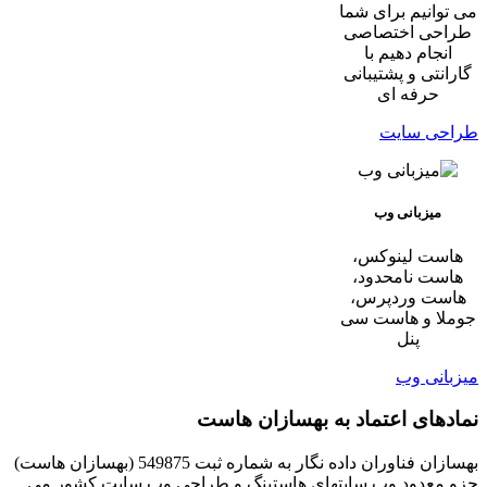
می توانیم برای شما
طراحی اختصاصی
انجام دهیم با
گارانتی و پشتیبانی
حرفه ای
طراحی سایت
میزبانی وب
هاست لینوکس،
هاست نامحدود،
هاست وردپرس،
جوملا و هاست سی
پنل
میزبانی وب
نمادهای اعتماد به بهسازان هاست
بهسازان فناوران داده نگار به شماره ثبت 549875 (بهسازان هاست)
جزو معدود وب سایتهای هاستینگ و طراحی وب سایت کشور می