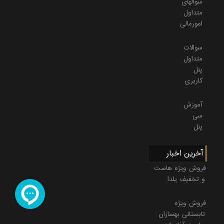
سوالهای
متداول
امورمالی
سوالات
متداول
پنل
کاربری
آموزش
سی
پنل
آخرین اخبار
فروش ویژه هاست
و تخفیف یلدا
فروش ویژه
تابستانی بهسازان