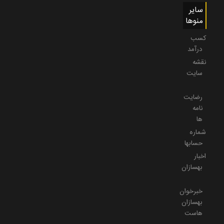
سایر
منوها
کسب
درآمد
نقشه
سایت
رضایت
نامه
ها
شماره
حسابها
اخبار
بهسازان
خبرخوان
بهسازان
هاست