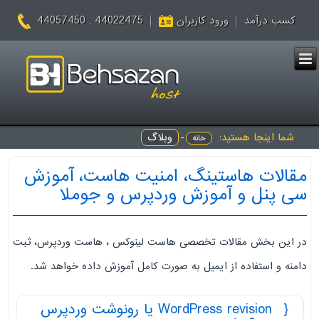
44022475 , 44057450
کسب درآمد
ورود کاربران
شما اینجا هستید:
-
وبلاگ
خانه
مقالات هاستینگ، امنیت هاست، آموزش
سی پنل و آموزش وردپرس و جوملا
در این بخش مقالات تخصصی هاست لینوکس ، هاست وردپرس، ثبت
دامنه و استفاده از ایمیل به صورت کامل آموزش داده خواهد شد.
WordPress revision یا رونوشت وردپرس