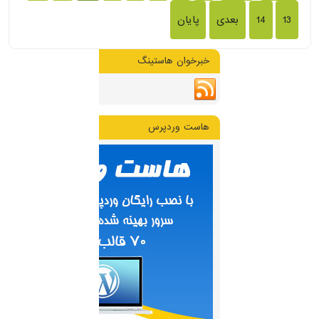
13
14
بعدی
پایان
خبرخوان هاستینگ
هاست وردپرس