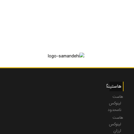
هاستینگ
هاست
لینوکس
نامحدود
هاست
لینوکس
ارزان