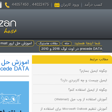
44022475 , 44057450
کسب درآمد
ورود کاربران
شما اینجا هستید:
-
-
اموزش 
خانه
مقالات هاستینگ
precede DATA در اوت لوک 2016 و 2010
مطالب مرتبط
precede DATA در اوت لوک 2016
چگونه ایمیل بسازم؟
ایمیل چیست و چه کاربردی دارد؟
چگونه از ایمیل استفاده کنم؟
آموزش استفاده از وب میل (Webmail)
آموزش تنظیم Microsoft Outlook برای استفاده از