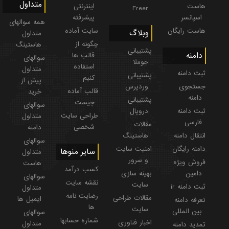
متداول
هاست
اینترنتی
Freer
اسپانسر
پیشرفته
همه سوالهای
هاست رایگان
سایت آماده
وبلاگ
متداول
چگونه از
هاستینگ
پشتیبانی
دامنه
قالب ها
سوالهای
جوملا
استفاده
متداول
ثبت دامنه
پشتیبانی
کنیم
پیش از
جستجوی
وردپرس
قالب آماده
خرید
دامنه
پشتیبانی
چیست
سوالهای
ثبت دامنه
دروپال
طراحی سایت
متداول
فارسی
مقالات
شخصی
دامنه
انتقال دامنه
هاستینگ
سوالهای
دامنه رایگان
امنیت سایت
سایر منوها
متداول
و سرور
فروش ویژه
هاست
کسب درآمد
دامین
بهینه سازی
سوالهای
نقشه سایت
سایت
ثبت دامنه ir
متداول
رضایت نامه
مقالات طراحی
ایمیل ها
تعرفه دامنه
ها
سایت
بین المللی
سوالهای
شماره حسابها
اخبار فناوری
متداول
تمدید دامنه