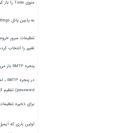
منوی Tools را باز کرده و Account Settings را انتخاب کنید.
به پایین پانل Account Settings بروید و روی Outgoing Server کلیک کنید.
تغییر را انتخاب کرد
پنجره SMTP باز می شود.
password) تنظیم کرده و آدرس ایمیل خود را در قسمت User Name وارد کنید.
برای ذخیره تنظیمات ok را کلیک کنی
اولین باری که ایمی