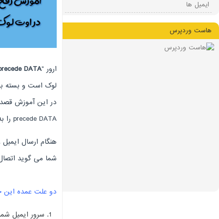
ایمیل ها
هاست وردپرس
ارور "
 precede DATA
لوک است و بسته به
precede DATA را به شما آموزش دهیم پس با ما همراه باشید.
شما می گوید اتصال SMTP (نامه خروجی) شما به درستی توسط سرور ایمیل شما تأیید نشد
دو علت عمده این خطا
سرور ایمیل شما 