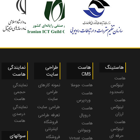
هاستینگ
هاست
طراحی
نمایندگی
CMS
سایت
هاست
هاست
لینوکس
هاست جوملا
نمونه کارهای
نمایندگی
نامحدود
طراحی
حجمی
هاست
سایت
هاست
هاست
وردپرس
لینوکس
طراحی سایت
نمایندگی
هاست
ارزان
درصدی
دروپال
تعرفه طراحی
هاست
هاست
فروشگاه
هاست
لینوکس
اینترنتی
ویبولتن
سوالهای
حرفه ای
فروشگاه
هاست Virtual