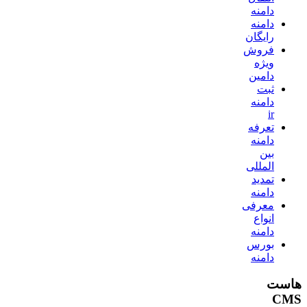
دامنه
دامنه
رایگان
فروش
ویژه
دامین
ثبت
دامنه
ir
تعرفه
دامنه
بین
المللی
تمدید
دامنه
معرفی
انواع
دامنه
بورس
دامنه
هاست
CMS