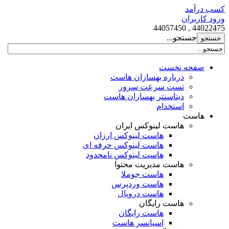
کسب درآمد
ورود کاربران
44022475 , 44057450
جستجو...
صفحه نخست
درباره بهسازان هاست
تست سرعت سرور
دیتاسنتر بهسازان هاست
استخدام
هاست
هاست لینوکس ایران
هاست لینوکس ارزان
هاست لینوکس حرفه ای
هاست لینوکس نامحدود
هاست مدیریت محتوا
هاست جوملا
هاست وردپرس
هاست دروپال
هاست رایگان
هاست رایگان
اسپانسر هاست