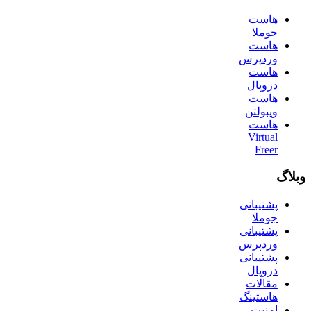
هاست
جوملا
هاست
وردپرس
هاست
دروپال
هاست
ویبولتن
هاست
Virtual
Freer
وبلاگ
پشتیبانی
جوملا
پشتیبانی
وردپرس
پشتیبانی
دروپال
مقالات
هاستینگ
امنیت