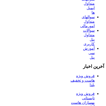
متداول
ایمیل
ها
سوالهای
متداول
امورمالی
سوالات
متداول
پنل
کاربری
آموزش
سی
پنل
آخرین اخبار
فروش ویژه
هاست و تخفیف
یلدا
فروش ویژه
تابستانی
بهسازان هاست