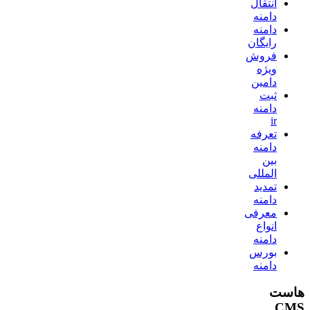
انتقال
دامنه
دامنه
رایگان
فروش
ویژه
دامین
ثبت
دامنه
ir
تعرفه
دامنه
بین
المللی
تمدید
دامنه
معرفی
انواع
دامنه
بورس
دامنه
هاست
CMS