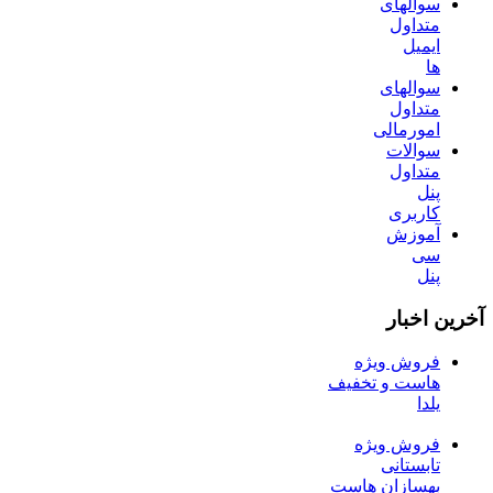
سوالهای
متداول
ایمیل
ها
سوالهای
متداول
امورمالی
سوالات
متداول
پنل
کاربری
آموزش
سی
پنل
آخرین اخبار
فروش ویژه
هاست و تخفیف
یلدا
فروش ویژه
تابستانی
بهسازان هاست