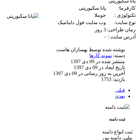
پانا سکیوریتی
کارفرما:
پانا سکیوریتی
تکنولوژی :
جوملا
نوع سایت:
وب سایت فول داینامیک
زمان طراحی:
3 روز
-
آدرس سایت :
نوشته شده توسط
بهسازان هاست
دسته:
نمونه کارها
منتشر شده در 09 دی 1397
تاریخ ایجاد در 09 دی 1397
آخرین به روز رسانی در 09 دی 1397
بازدید: 1753
قبلی
بعدی
ثبت دامنه
ثبت انواع دامنه
ملی، دامنه بین