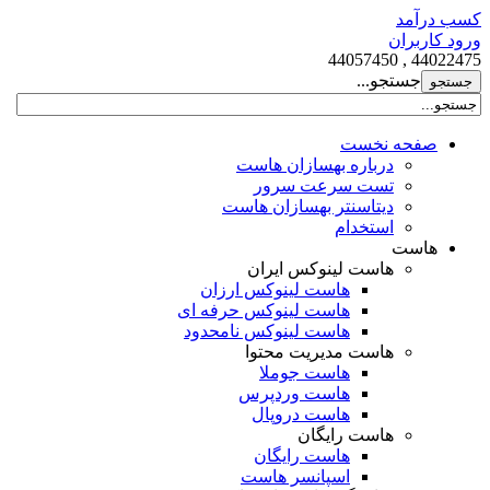
کسب درآمد
ورود کاربران
44022475 , 44057450
جستجو...
صفحه نخست
درباره بهسازان هاست
تست سرعت سرور
دیتاسنتر بهسازان هاست
استخدام
هاست
هاست لینوکس ایران
هاست لینوکس ارزان
هاست لینوکس حرفه ای
هاست لینوکس نامحدود
هاست مدیریت محتوا
هاست جوملا
هاست وردپرس
هاست دروپال
هاست رایگان
هاست رایگان
اسپانسر هاست