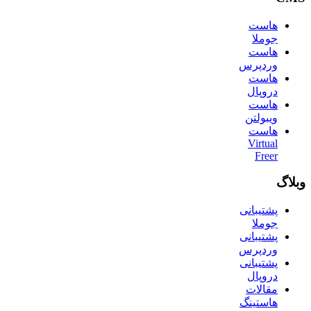
هاست
جوملا
هاست
وردپرس
هاست
دروپال
هاست
ویبولتن
هاست
Virtual
Freer
وبلاگ
پشتیبانی
جوملا
پشتیبانی
وردپرس
پشتیبانی
دروپال
مقالات
هاستینگ