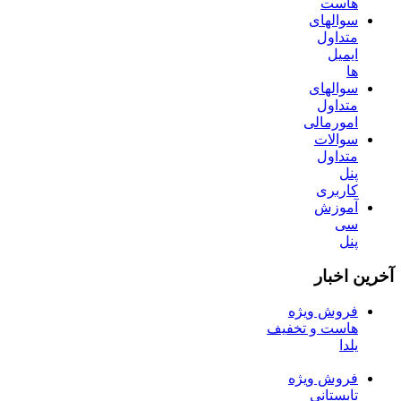
هاست
سوالهای
متداول
ایمیل
ها
سوالهای
متداول
امورمالی
سوالات
متداول
پنل
کاربری
آموزش
سی
پنل
آخرین اخبار
فروش ویژه
هاست و تخفیف
یلدا
فروش ویژه
تابستانی