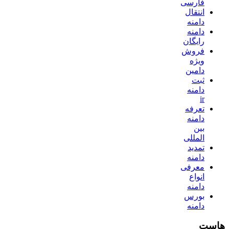
فارسی
انتقال
دامنه
دامنه
رایگان
فروش
ویژه
دامین
ثبت
دامنه
ir
تعرفه
دامنه
بین
المللی
تمدید
دامنه
معرفی
انواع
دامنه
بورس
دامنه
هاست