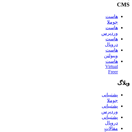
CMS
هاست
جوملا
هاست
وردپرس
هاست
دروپال
هاست
ویبولتن
هاست
Virtual
Freer
وبلاگ
پشتیبانی
جوملا
پشتیبانی
وردپرس
پشتیبانی
دروپال
مقالات