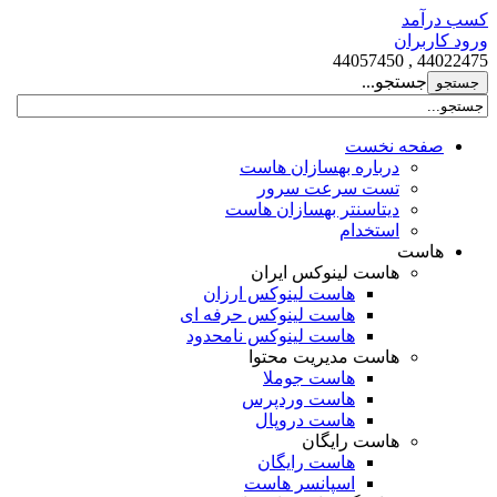
کسب درآمد
ورود کاربران
44022475 , 44057450
جستجو...
صفحه نخست
درباره بهسازان هاست
تست سرعت سرور
دیتاسنتر بهسازان هاست
استخدام
هاست
هاست لینوکس ایران
هاست لینوکس ارزان
هاست لینوکس حرفه ای
هاست لینوکس نامحدود
هاست مدیریت محتوا
هاست جوملا
هاست وردپرس
هاست دروپال
هاست رایگان
هاست رایگان
اسپانسر هاست