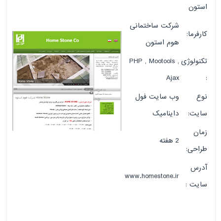
استون
شرکت ساختمانی
کارفرما:
هوم استون
تکنولوژی
PHP , Mootools ,
Ajax
:
نوع
وب سایت فول
سایت:
داینامیک
زمان
2 هفته
طراحی:
آدرس
www.homestone.ir
سایت :