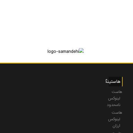
هاستینگ
هاست
لینوکس
نامحدود
هاست
لینوکس
ارزان