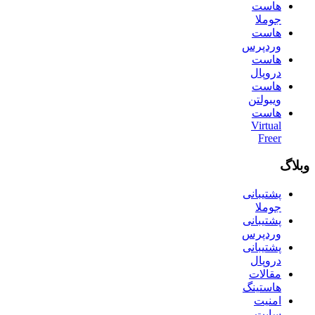
هاست
جوملا
هاست
وردپرس
هاست
دروپال
هاست
ویبولتن
هاست
Virtual
Freer
وبلاگ
پشتیبانی
جوملا
پشتیبانی
وردپرس
پشتیبانی
دروپال
مقالات
هاستینگ
امنیت
سایت