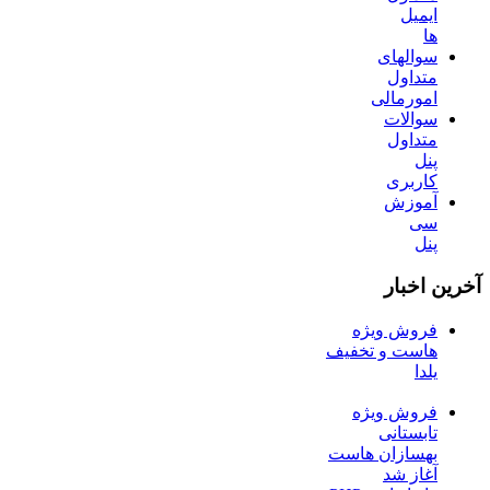
ایمیل
ها
سوالهای
متداول
امورمالی
سوالات
متداول
پنل
کاربری
آموزش
سی
پنل
آخرین اخبار
فروش ویژه
هاست و تخفیف
یلدا
فروش ویژه
تابستانی
بهسازان هاست
آغاز شد