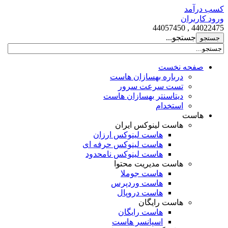
کسب درآمد
ورود کاربران
44022475 , 44057450
جستجو...
صفحه نخست
درباره بهسازان هاست
تست سرعت سرور
دیتاسنتر بهسازان هاست
استخدام
هاست
هاست لینوکس ایران
هاست لینوکس ارزان
هاست لینوکس حرفه ای
هاست لینوکس نامحدود
هاست مدیریت محتوا
هاست جوملا
هاست وردپرس
هاست دروپال
هاست رایگان
هاست رایگان
اسپانسر هاست