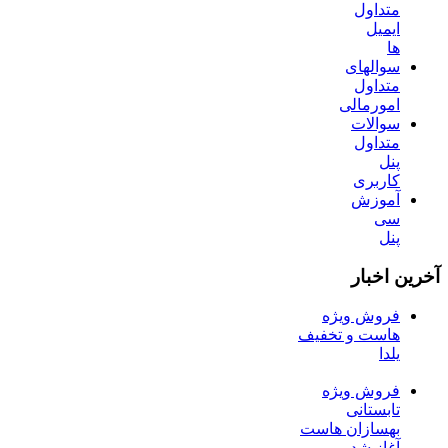
متداول
ایمیل
ها
سوالهای
متداول
امورمالی
سوالات
متداول
پنل
کاربری
آموزش
سی
پنل
آخرین اخبار
فروش ویژه
هاست و تخفیف
یلدا
فروش ویژه
تابستانی
بهسازان هاست
آغاز شد