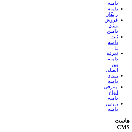
دامنه
دامنه
رایگان
فروش
ویژه
دامین
ثبت
دامنه
ir
تعرفه
دامنه
بین
المللی
تمدید
دامنه
معرفی
انواع
دامنه
بورس
دامنه
هاست
CMS