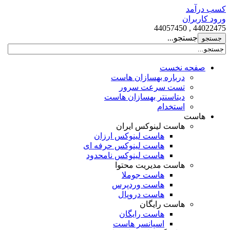
کسب درآمد
ورود کاربران
44022475 , 44057450
جستجو...
صفحه نخست
درباره بهسازان هاست
تست سرعت سرور
دیتاسنتر بهسازان هاست
استخدام
هاست
هاست لینوکس ایران
هاست لینوکس ارزان
هاست لینوکس حرفه ای
هاست لینوکس نامحدود
هاست مدیریت محتوا
هاست جوملا
هاست وردپرس
هاست دروپال
هاست رایگان
هاست رایگان
اسپانسر هاست