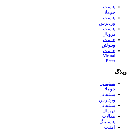
هاست
جوملا
هاست
وردپرس
هاست
دروپال
هاست
ویبولتن
هاست
Virtual
Freer
وبلاگ
پشتیبانی
جوملا
پشتیبانی
وردپرس
پشتیبانی
دروپال
مقالات
هاستینگ
امنیت