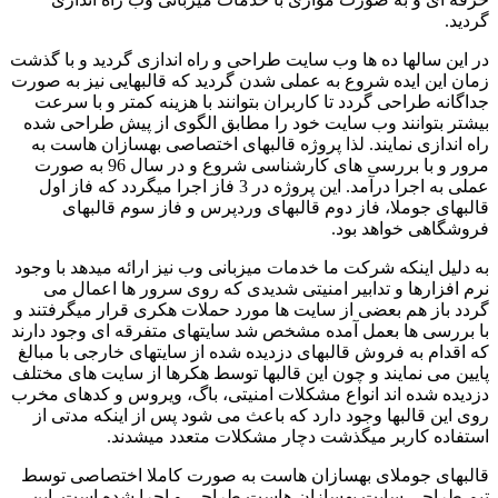
گردید.
در این سالها ده ها وب سایت طراحی و راه اندازی گردید و با گذشت
زمان این ایده شروع به عملی شدن گردید که قالبهایی نیز به صورت
جداگانه طراحی گردد تا کاربران بتوانند با هزینه کمتر و با سرعت
بیشتر بتوانند وب سایت خود را مطابق الگوی از پیش طراحی شده
راه اندازی نمایند. لذا پروژه قالبهای اختصاصی بهسازان هاست به
مرور و با بررسی های کارشناسی شروع و در سال 96 به صورت
عملی به اجرا درآمد. این پروژه در 3 فاز اجرا میگردد که فاز اول
قالبهای جوملا، فاز دوم قالبهای وردپرس و فاز سوم قالبهای
فروشگاهی خواهد بود.
به دلیل اینکه شرکت ما خدمات میزبانی وب نیز ارائه میدهد با وجود
نرم افزارها و تدابیر امنیتی شدیدی که روی سرور ها اعمال می
گردد باز هم بعضی از سایت ها مورد حملات هکری قرار میگرفتند و
با بررسی ها بعمل آمده مشخص شد سایتهای متفرقه ای وجود دارند
که اقدام به فروش قالبهای دزدیده شده از سایتهای خارجی با مبالغ
پایین می نمایند و چون این قالبها توسط هکرها از سایت های مختلف
دزدیده شده اند انواع مشکلات امنیتی، باگ، ویروس و کدهای مخرب
روی این قالبها وجود دارد که باعث می شود پس از اینکه مدتی از
استفاده کاربر میگذشت دچار مشکلات متعدد میشدند.
قالبهای جوملای بهسازان هاست به صورت کاملا اختصاصی توسط
تیم طراحی سایت بهسازان هاست طراحی و اجرا شده است. این