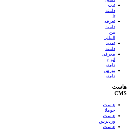
ثبت
دامنه
ir
تعرفه
دامنه
بین
المللی
تمدید
دامنه
معرفی
انواع
دامنه
بورس
دامنه
هاست
CMS
هاست
جوملا
هاست
وردپرس
هاست