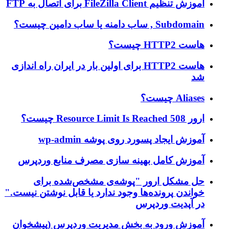
آموزش تنظیم FileZilla Client برای اتصال به FTP
Subdomain , ساب دامنه یا ساب دامین چیست؟
هاست HTTP2 چیست؟
هاست HTTP2 برای اولین بار در ایران راه اندازی
شد
Aliases چیست؟
ارور 508 Resource Limit Is Reached چیست؟
آموزش ایجاد پسورد روی پوشه wp-admin
آموزش کامل بهینه سازی مصرف منابع وردپرس
حل مشکل ارور "پوشه‌ی مشخص‌شده برای
خواندن پرونده‌ها وجود ندارد یا قابل نوشتن نیست."
در آپدیت وردپرس
آموزش ورود به بخش مدیریت وردپرس (پیشخوان