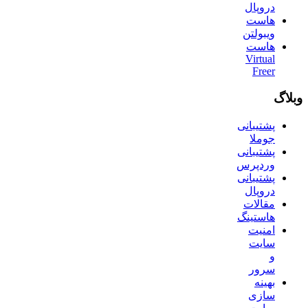
دروپال
هاست
ویبولتن
هاست
Virtual
Freer
وبلاگ
پشتیبانی
جوملا
پشتیبانی
وردپرس
پشتیبانی
دروپال
مقالات
هاستینگ
امنیت
سایت
و
سرور
بهینه
سازی