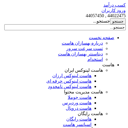
کسب درآمد
ورود کاربران
44022475 , 44057450
جستجو...
صفحه نخست
درباره بهسازان هاست
تست سرعت سرور
دیتاسنتر بهسازان هاست
استخدام
هاست
هاست لینوکس ایران
هاست لینوکس ارزان
هاست لینوکس حرفه ای
هاست لینوکس نامحدود
هاست مدیریت محتوا
هاست جوملا
هاست وردپرس
هاست دروپال
هاست رایگان
هاست رایگان
اسپانسر هاست