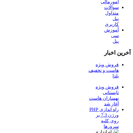
امورمالی
سوالات
متداول
پنل
کاربری
آموزش
سی
پنل
آخرین اخبار
فروش ویژه
هاست و تخفیف
یلدا
فروش ویژه
تابستانی
بهسازان هاست
آغاز شد
راه اندازی PHP
ورژن 7.3 بر
روی کلیه
سرورها