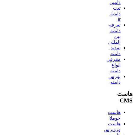
دامین
ثبت
دامنه
ir
تعرفه
دامنه
بین
المللی
تمدید
دامنه
معرفی
انواع
دامنه
بورس
دامنه
هاست
CMS
هاست
جوملا
هاست
وردپرس