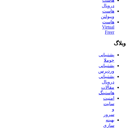
هاست
دروپال
هاست
ویبولتن
هاست
Virtual
Freer
وبلاگ
پشتیبانی
جوملا
پشتیبانی
وردپرس
پشتیبانی
دروپال
مقالات
هاستینگ
امنیت
سایت
و
سرور
بهینه
سازی