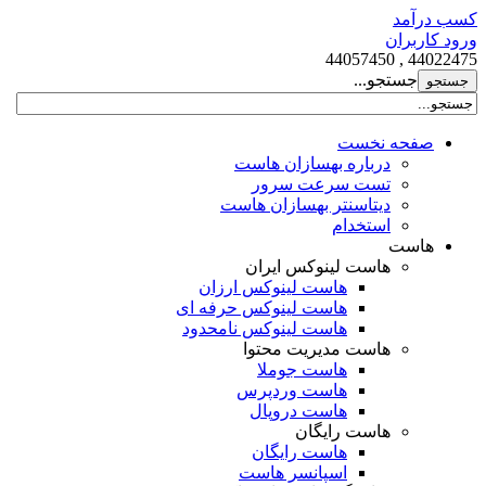
کسب درآمد
ورود کاربران
44022475 , 44057450
جستجو...
صفحه نخست
درباره بهسازان هاست
تست سرعت سرور
دیتاسنتر بهسازان هاست
استخدام
هاست
هاست لینوکس ایران
هاست لینوکس ارزان
هاست لینوکس حرفه ای
هاست لینوکس نامحدود
هاست مدیریت محتوا
هاست جوملا
هاست وردپرس
هاست دروپال
هاست رایگان
هاست رایگان
اسپانسر هاست