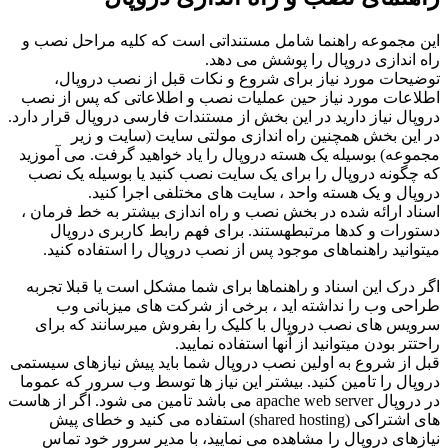
این مجموعه راهنما شامل مستنداتی است که کلیه مراحل نصب و
راه اندازی دروپال را پوشش می دهد.
توضیحات مورد نیاز برای شروع و نکات قبل از نصب دروپال،
اطلاعات مورد نیاز حین عملیات نصب و اطلاعاتی که پس از نصب
دروپال نیاز دارید در این بخش از مستندات فارسی دروپال قرار دارد.
در این بخش همچنین راه اندازی مولتی سایت (سایت و زیر
مجموعه) بوسیله یک هسته دروپال را یاد خواهید گرفت. می آموزید
که چگونه دروپال را برای یک سایت نصب کنید یا بوسیله یک نصب
دروپال و یک هسته واحد ، سایت های مختلفی اجرا کنید.
اسناد ارائه شده در بخش نصب و راه اندازی بیشتر به خط فرمان ،
دستورات و کدها مرتبطهستند. برای فهم رابط کاربری دروپال
میتوانید راهنماهای موجود پس از نصب دروپال را استفاده کنید.
اگر درک این اسناد و راهنماها برای شما مشکل است یا قبلا تجربه
طراحی وب را نداشته اید ، برخی از شرکت های میزبانی وب
سرویس های نصب دروپال با کلیک را بفروش میرسانند که برای
راحتتر بودن میتوانید از آنها استفاده نمایید.
قبل از شروع به اولین نصب دروپال شما باید پیش نیازهای سیستمی
دروپال را تامین کنید. بیشتر این نیاز ها توسط وب سرور که عموما
در دروپال apache web server می باشد تامین می شود. اگر از هاست
های اشتراکی (shared hosting) استفاده می کنید و خطای پیش
نیازهای دروپال را مشاهده می نمایید، با مدیر سرور خود تماس