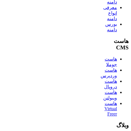
دامنه
معرفی
انواع
دامنه
بورس
دامنه
هاست
CMS
هاست
جوملا
هاست
وردپرس
هاست
دروپال
هاست
ویبولتن
هاست
Virtual
Freer
وبلاگ