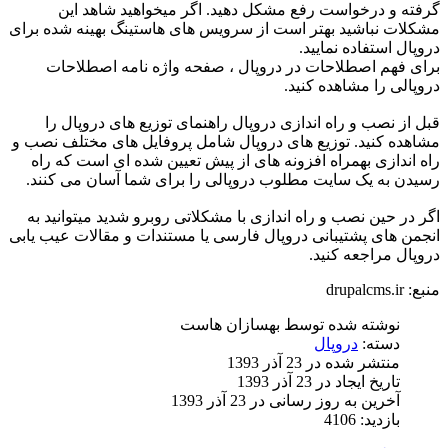
گرفته و درخواست رفع مشکل دهید. اگر میخواهید شاهد این
مشکلات نباشید بهتر است از سرویس های هاستینگ بهینه شده برای
دروپال استفاده نمایید.
برای فهم اصطلاحات در دروپال ، صفحه واژه نامه اصطلاحات
دروپالی را مشاهده کنید.
قبل از نصب و راه اندازی دروپال راهنمای توزیع های دروپال را
مشاهده کنید. توزیع های دروپال شامل پروفایل های مختلف نصب و
راه اندازی بهمراه افزونه های از پیش تعیین شده ای است که راه
رسیدن به یک سایت مطلوب دروپالی را برای شما آسان می کنند.
اگر در حین نصب و راه اندازی با مشکلاتی روبرو شدید میتوانید به
انجمن های پشتیبانی دروپال فارسی یا مستندات و مقالات عیب یابی
دروپال مراجعه کنید.
منبع: drupalcms.ir
نوشته شده توسط
بهسازان هاست
دسته:
دروپال
منتشر شده در 23 آذر 1393
تاریخ ایجاد در 23 آذر 1393
آخرین به روز رسانی در 23 آذر 1393
بازدید: 4106