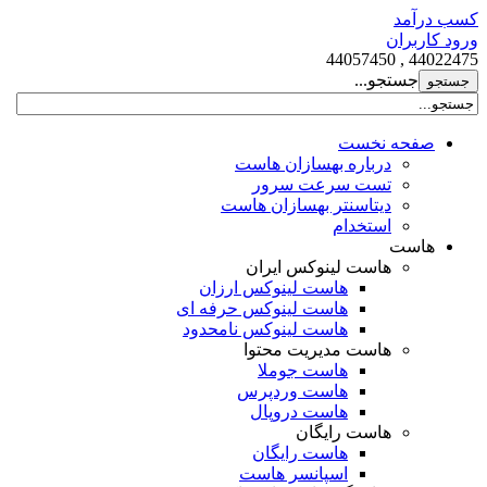
کسب درآمد
ورود کاربران
44022475 , 44057450
جستجو...
صفحه نخست
درباره بهسازان هاست
تست سرعت سرور
دیتاسنتر بهسازان هاست
استخدام
هاست
هاست لینوکس ایران
هاست لینوکس ارزان
هاست لینوکس حرفه ای
هاست لینوکس نامحدود
هاست مدیریت محتوا
هاست جوملا
هاست وردپرس
هاست دروپال
هاست رایگان
هاست رایگان
اسپانسر هاست