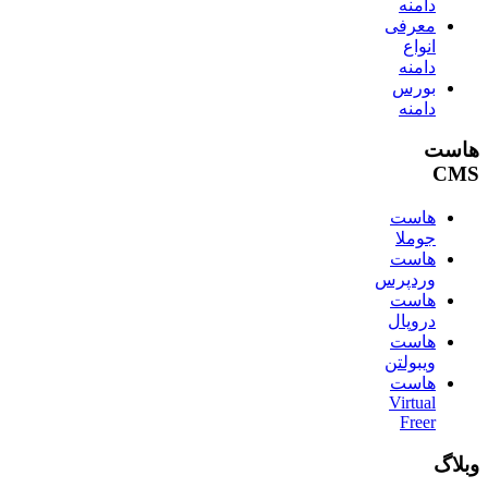
دامنه
معرفی
انواع
دامنه
بورس
دامنه
هاست
CMS
هاست
جوملا
هاست
وردپرس
هاست
دروپال
هاست
ویبولتن
هاست
Virtual
Freer
وبلاگ