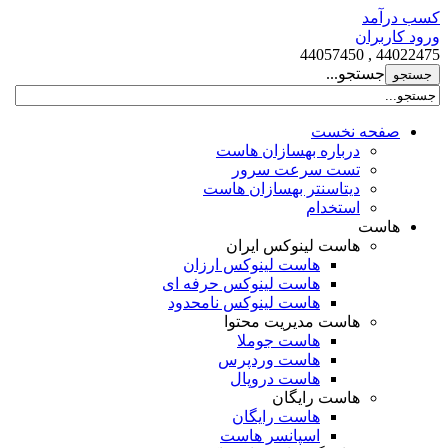
کسب درآمد
ورود کاربران
44022475 , 44057450
جستجو...
صفحه نخست
درباره بهسازان هاست
تست سرعت سرور
دیتاسنتر بهسازان هاست
استخدام
هاست
هاست لینوکس ایران
هاست لینوکس ارزان
هاست لینوکس حرفه ای
هاست لینوکس نامحدود
هاست مدیریت محتوا
هاست جوملا
هاست وردپرس
هاست دروپال
هاست رایگان
هاست رایگان
اسپانسر هاست