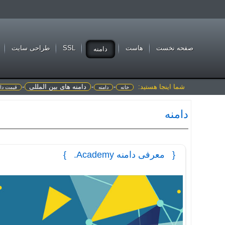
صفحه نخست
هاست
SSL
طراحی سايت
دامنه
شما اینجا هستید:
-
-
دامنه های بین المللی
-
خانه
دامنه
قیمت دام
دامنه
معرفی دامنه Academy.