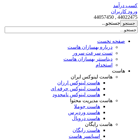
کسب درآمد
ورود کاربران
44022475 , 44057450
جستجو...
صفحه نخست
درباره بهسازان هاست
تست سرعت سرور
دیتاسنتر بهسازان هاست
استخدام
هاست
هاست لینوکس ایران
هاست لینوکس ارزان
هاست لینوکس حرفه ای
هاست لینوکس نامحدود
هاست مدیریت محتوا
هاست جوملا
هاست وردپرس
هاست دروپال
هاست رایگان
هاست رایگان
اسپانسر هاست