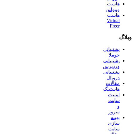
هاست
ویبولتن
هاست
Virtual
Freer
وبلاگ
پشتیبانی
جوملا
پشتیبانی
وردپرس
پشتیبانی
دروپال
مقالات
هاستینگ
امنیت
سایت
و
سرور
بهینه
سازی
سایت