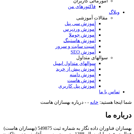
امورمالی کاربران
فاکتورهای من
وبلاگ
مقالات آموزشی
آموزش سی پنل
آموزش وردپرس
آموزش جوملا
آموزش هاستینگ
امنیت سایت و سرور
آموزش SEO
سوالهای متداول
سوالهای متداول ایمیل
آموزش پیش از خرید
آموزش دامنه
آموزش هاست
آموزش پنل کاربری
تماس با ما
شما اینجا هستید:
خانه
- -
درباره بهسازان هاست
درباره ما
بهسازان فناوران داده نگار به شماره ثبت 549875 (بهسازان هاست)
فعالیت خود را از سال 1388 بصورت رسمی آغاز نموده و تاکنون