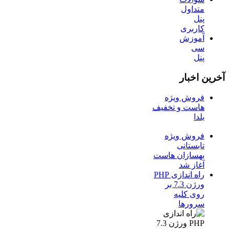
متداول
پنل
کاربری
آموزش
سی
پنل
آخرین اخبار
فروش ویژه
هاست و تخفیف
یلدا
فروش ویژه
تابستانی
بهسازان هاست
آغاز شد
راه اندازی PHP
ورژن 7.3 بر
روی کلیه
سرورها