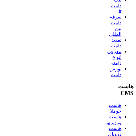
دامنه
ir
تعرفه
دامنه
بین
المللی
تمدید
دامنه
معرفی
انواع
دامنه
بورس
دامنه
هاست
CMS
هاست
جوملا
هاست
وردپرس
هاست
دروپال